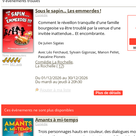
9 événements trouvés
Sous le sapin... Les emmerdes !
Comédie
Comment le réveillon tranquille d'une famille
bourgeoise va être troublé par la venue d'une
invitée inattendue... Et encombrante.
De Julien Sigalas
v
Avec Léo Ferchaud, Sylvain Gigonzac, Manon Pellet,
Note internautes:
Pascaline Ploneis
Comédie La Rochelle
,
avec
647 avis
La Rochelle (
17
)
Du 01/12/2026 au 30/12/2026
Du mardi au jeudi à 20h30
Ajouter à ma liste
Ces évènements ne sont plus disponibles
Amants à mi-temps
Comédie
Trois personnages hauts en couleur, des dialogues mod