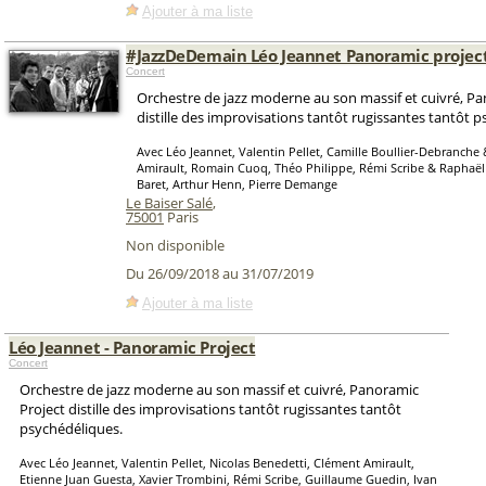
Ajouter à ma liste
#JazzDeDemain Léo Jeannet Panoramic projec
Concert
Orchestre de jazz moderne au son massif et cuivré, Pa
distille des improvisations tantôt rugissantes tantôt 
Avec Léo Jeannet, Valentin Pellet, Camille Boullier-Debranche
Amirault, Romain Cuoq, Théo Philippe, Rémi Scribe & Raphaë
Baret, Arthur Henn, Pierre Demange
Le Baiser Salé
,
75001
Paris
Non disponible
Du 26/09/2018 au 31/07/2019
Ajouter à ma liste
Léo Jeannet - Panoramic Project
Concert
Orchestre de jazz moderne au son massif et cuivré, Panoramic
Project distille des improvisations tantôt rugissantes tantôt
psychédéliques.
Avec Léo Jeannet, Valentin Pellet, Nicolas Benedetti, Clément Amirault,
Etienne Juan Guesta, Xavier Trombini, Rémi Scribe, Guillaume Guedin, Ivan