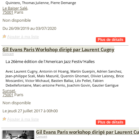
Quintero, Thomas Julienne, Pierre Demange
Le Baiser Salé
,
75001
Paris
Non disponible
Du 26/09/2019 au 03/07/2020
Ajouter à ma liste
Gil Evans Paris Workshop dirigé par Laurent Cugny
Concert
La 26ème édition de l'American Jazz Festiv'Halles
Avec Laurent Cugny, Antonin-tri Hoang, Martin Guerpin, Adrien Sanchez,
Jean-philippe Scali, Malo Mazurié, Quentin Ghomari, Olivier Laisney, Brice
Moscardini, Victor Michaud, Bastien Ballaz, Léo Pellet, Fabien
Debellefontaine, Marc-antoine Perrio, Joachim Govin, Gautier Garrigue
Sunset
,
75001
Paris
Non disponible
Le jeudi 27 juillet 2017 à 00h00
Ajouter à ma liste
Gil Evans Paris workshop dirigé par Laurent C
Concert