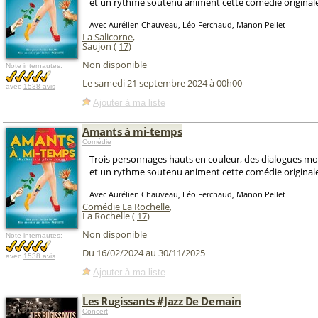
et un rythme soutenu animent cette comédie originale
Avec Aurélien Chauveau, Léo Ferchaud, Manon Pellet
La Salicorne
,
Saujon (
17
)
Non disponible
Note internautes:
Le samedi 21 septembre 2024 à 00h00
avec
1538 avis
Ajouter à ma liste
Amants à mi-temps
Comédie
Trois personnages hauts en couleur, des dialogues mod
et un rythme soutenu animent cette comédie originale
Avec Aurélien Chauveau, Léo Ferchaud, Manon Pellet
Comédie La Rochelle
,
La Rochelle (
17
)
Non disponible
Note internautes:
Du 16/02/2024 au 30/11/2025
avec
1538 avis
Ajouter à ma liste
Les Rugissants #Jazz De Demain
Concert