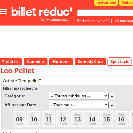
Invitations
Réduc
Bouton
menu
Sortez Maintenant!
principale
Recherche avancée
|
Les nouvea
Théâtre
Comédie
Humour
Comedy Club
Spectacle
Leo Pellet
Artiste "leo pellet"
Filtrer ma recherche
Catégorie:
Affiner par Date:
Dim.
Lun.
Mar.
Mer.
Jeu.
Ven.
Sam.
Dim.
«
09
10
11
12
13
14
15
16
Août
Août
Août
Août
Août
Août
Août
Août