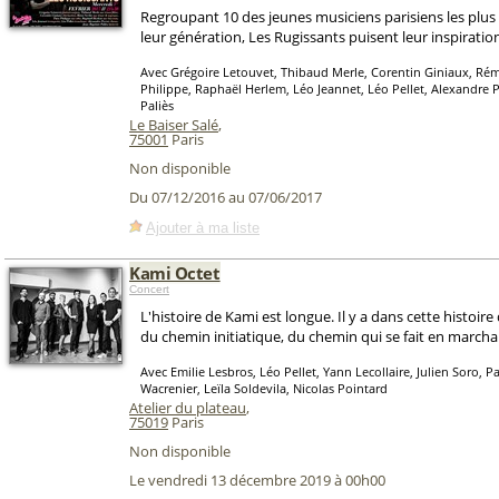
Regroupant 10 des jeunes musiciens parisiens les plu
leur génération, Les Rugissants puisent leur inspiration
Avec Grégoire Letouvet, Thibaud Merle, Corentin Giniaux, Rém
Philippe, Raphaël Herlem, Léo Jeannet, Léo Pellet, Alexandre P
Paliès
Le Baiser Salé
,
75001
Paris
Non disponible
Du 07/12/2016 au 07/06/2017
Ajouter à ma liste
Kami Octet
Concert
L'histoire de Kami est longue. Il y a dans cette histoir
du chemin initiatique, du chemin qui se fait en marcha
Avec Emilie Lesbros, Léo Pellet, Yann Lecollaire, Julien Soro, Pa
Wacrenier, Leïla Soldevila, Nicolas Pointard
Atelier du plateau
,
75019
Paris
Non disponible
Le vendredi 13 décembre 2019 à 00h00