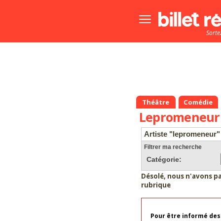
Bouton
menu
Sorte
principale
Théâtre
Comédie
Lepromeneur
Artiste "lepromeneur"
Filtrer ma recherche
Catégorie:
Désolé, nous n'avons p
rubrique
Pour être informé des