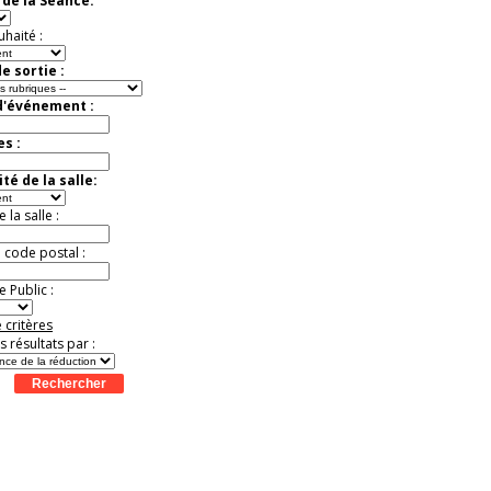
de la Séance:
Jusqu'à -57%
uhaité :
e sortie :
d'événement :
es :
té de la salle:
la salle :
u code postal :
 Public :
 critères
es résultats par :