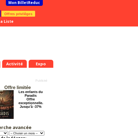
Mon BilletReduc
Offres privilèges
a Liste
Activité
Expo
Offre limitée
Les enfants du
Paradis
Offre
exceptionnelle.
Jusqu'à -37%
erche avancée
Chéri on se dit tout
!
Offre
exceptionnelle.