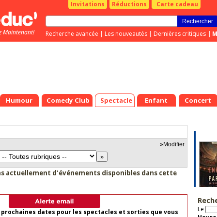
Invitations
Réductions
Carte cadeau
z Maintenant!
Recherche avancée
|
Les nouveautés
|
Dernières critiques
|
M
Humour
Comedy Club
Spectacle
Enfant
Concert
»
Modifier
as actuellement d'événements disponibles dans cette
Rech
Le
 prochaines dates pour les spectacles et sorties que vous