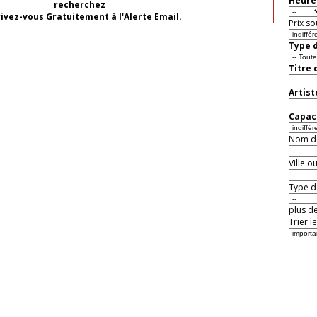
Heure 
recherchez
rivez-vous Gratuitement à l'Alerte Email.
Prix so
Type d
Titre 
Artist
Capaci
Nom de 
Ville o
Type de
plus de
Trier l