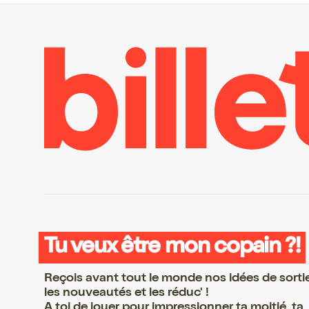
Tu veux être mon copain ?!
Reçois avant tout le monde nos idées de sorti
les nouveautés et les réduc' !
A toi de jouer pour impressionner ta moitié, ta