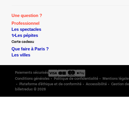
Une question ?
Professionnel
Les spectacles
✨Les pépites
Carte cadeau
Que faire à Paris ?
Les villes
Paiements sécurisés
Conditions générales
Politique de confidentialité
Mentions légale
Plateforme d'éthique et de conformité
Accessibilité
Gestion de
billetreduc ©
2026