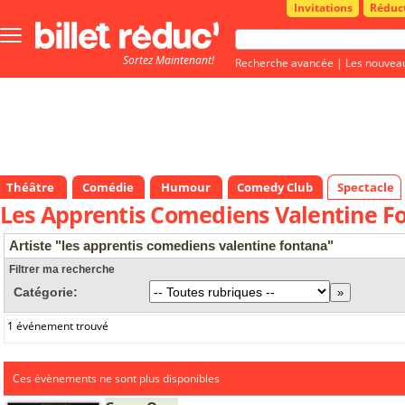
Invitations
Réduc
Bouton
menu
Sortez Maintenant!
principale
Recherche avancée
|
Les nouvea
Théâtre
Comédie
Humour
Comedy Club
Spectacle
Les Apprentis Comediens Valentine F
Artiste "les apprentis comediens valentine fontana"
Filtrer ma recherche
Catégorie:
1 événement trouvé
Ces évènements ne sont plus disponibles