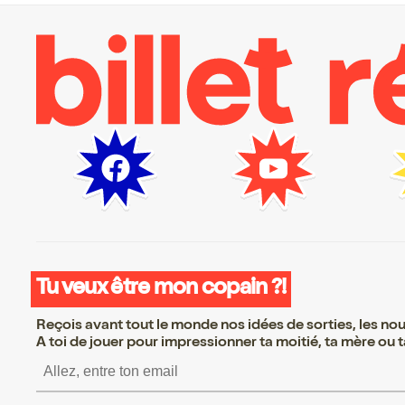
Tu veux être mon copain ?!
Reçois avant tout le monde nos idées de sorties, les nouv
A toi de jouer pour impressionner ta moitié, ta mère ou ta
S’inscrire S’inscrire S’