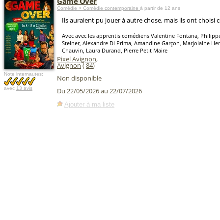
Game Over
Comédie > Comédie contemporaine
à partir de 12 ans
Ils auraient pu jouer à autre chose, mais ils ont choisi ce
Avec avec les apprentis comédiens Valentine Fontana, Philippe
Steiner, Alexandre Di Prima, Amandine Garçon, Marjolaine He
Chauvin, Laura Durand, Pierre Petit Maire
Pixel Avignon
,
Avignon
(
84
)
Note internautes:
Non disponible
avec
13 avis
Du 22/05/2026 au 22/07/2026
Ajouter à ma liste