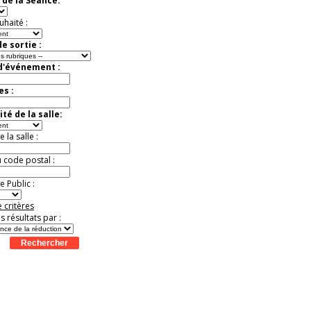
 de la Séance:
Offre
exceptionnelle.
Jusqu'à -52%
uhaité :
e sortie :
 d'événement :
es :
té de la salle:
la salle :
u code postal :
 Public :
 critères
es résultats par :