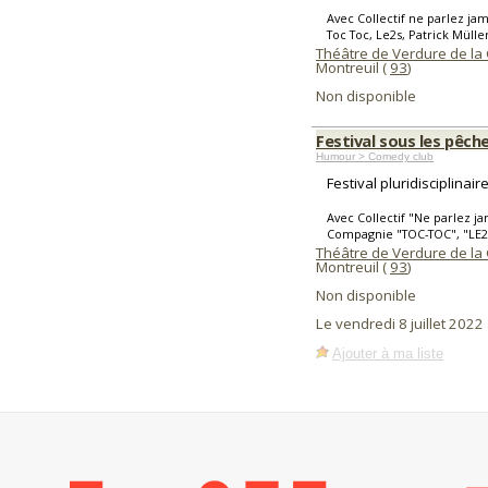
Avec Collectif ne parlez ja
Toc Toc, Le2s, Patrick Mülle
Théâtre de Verdure de la
Montreuil (
93
)
Non disponible
Festival sous les pêche
Humour > Comedy club
Festival pluridisciplinai
Avec Collectif "Ne parlez j
Compagnie "TOC-TOC", "LE2S
Théâtre de Verdure de la
Montreuil (
93
)
Non disponible
Le vendredi 8 juillet 202
Ajouter à ma liste