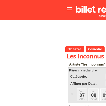
Bouton
menu
Sorte
principale
Théâtre
Comédie
Les Inconnus
Artiste "les inconnus"
Filtrer ma recherche
Catégorie:
Affiner par Date:
Ven.
Sam.
Di
«
07
08
0
Août
Août
Ao