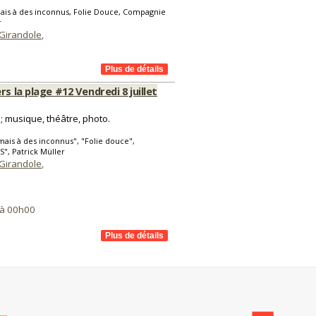
mais à des inconnus, Folie Douce, Compagnie
r
 Girandole
,
rs la plage #12 Vendredi 8 juillet
re; musique, théâtre, photo.
amais à des inconnus", "Folie douce",
", Patrick Müller
 Girandole
,
2 à 00h00