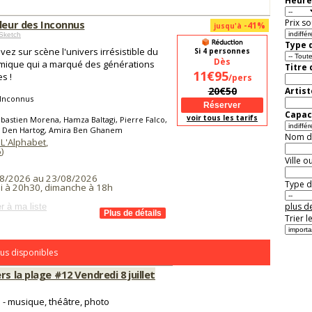
Heure
Prix so
lleur des Inconnus
-41%
jusqu'à
Sketch
Type d
vez sur scène l'univers irrésistible du
Si 4 personnes
Dès
omique qui a marqué des générations
Titre
11€95
s !
/pers
20€50
Artist
 Inconnus
Capaci
voir tous les tarifs
bastien Morena, Hamza Baltagi, Pierre Falco,
ia Den Hartog, Amira Ben Ghanem
Nom de 
 L'Alphabet
,
6
)
Ville o
8/2026 au 23/08/2026
Type de
i à 20h30, dimanche à 18h
plus de
r à ma liste
Trier l
us disponibles
rs la plage #12 Vendredi 8 juillet
re - musique, théâtre, photo