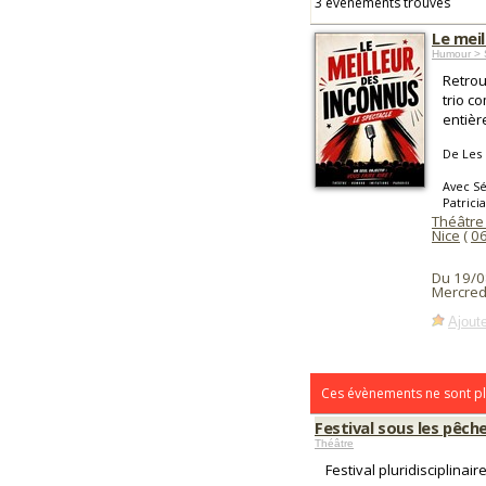
3 événements trouvés
Le mei
Humour > 
Retrou
trio c
entière
De Les
Avec Sé
Patric
Théâtre
Nice
(
0
Du 19/0
Mercred
Ajoute
Ces évènements ne sont pl
Festival sous les pêche
Théâtre
Festival pluridisciplinai