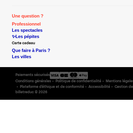
Une question ?
Professionnel
Les spectacles
✨Les pépites
Carte cadeau
Que faire à Paris ?
Les villes
Paiements sécurisés
Conditions générales
Politique de confidentialité
Mentions légale
Plateforme d'éthique et de conformité
Accessibilité
Gestion de
billetreduc ©
2026