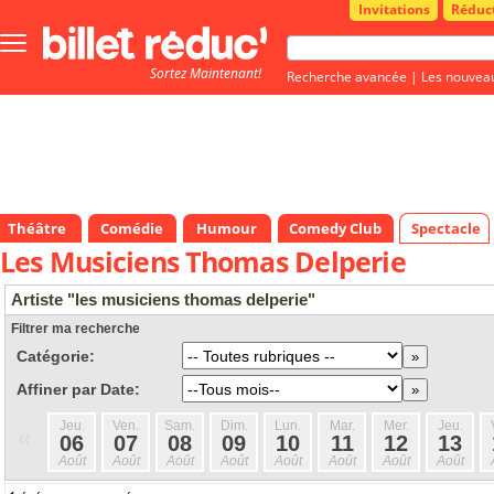
Invitations
Réduc
Bouton
menu
Sortez Maintenant!
principale
Recherche avancée
|
Les nouvea
Théâtre
Comédie
Humour
Comedy Club
Spectacle
Les Musiciens Thomas Delperie
Artiste "les musiciens thomas delperie"
Filtrer ma recherche
Catégorie:
Affiner par Date:
Jeu.
Ven.
Sam.
Dim.
Lun.
Mar.
Mer.
Jeu.
«
06
07
08
09
10
11
12
13
Août
Août
Août
Août
Août
Août
Août
Août