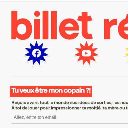
Tu veux être mon copain ?!
Reçois avant tout le monde nos idées de sorties, les nouv
A toi de jouer pour impressionner ta moitié, ta mère ou ta
S’inscrire S’inscrire S’