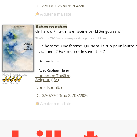
Du 27/03/2025 au 19/04/2025
Ajouter à ma liste
Ashes to ashes
de Harold Pinter, mis en scène par Li Songoulashvili
Théâtre > Théâtre contemporain
à partir de 13 ans
Un homme. Une femme. Qui sont-ils l'un pour l'autre ? 
vraiment ? Eux-mêmes le savent-ils ?
De Harold Pinter
Avec Raphael Harié
Note internautes:
Humanum Théâtre
,
Avignon
(
84
)
avec
3 avis
Non disponible
Du 07/07/2026 au 25/07/2026
Ajouter à ma liste