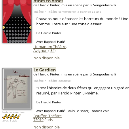
Ashes to Ashes
de Harold Pinter, mis en scène par Li Songoulashvili
Théâtre > Théâtre contemporain
à partir de 13 ans
Pouvons-nous dépasser les horreurs du monde ? Une
homme. Entre eux : une zone d'assaut.
De Harold Pinter
Avec Raphael Harié
Humanum Théâtre
,
Avignon
(
84
)
Non disponible
Le Gardien
de Harold Pinter, mis en scène par Li Songoulashvili
Théâtre > Théâtre classique
"C'est l'histoire de deux frères qui engagent un gardien.
résumé, par Harold Pinter lui-même.
De Harold Pinter
Avec Raphaël Harié, Louis Le Bozec, Thomas Volt
Note internautes:
Bouffon Théâtre
,
75019
Paris
avec
3 avis
Non disponible