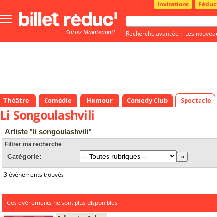
Invitations
Réduc
Bouton
menu
Sortez Maintenant!
principale
Recherche avancée
|
Les nouvea
Théâtre
Comédie
Humour
Comedy Club
Spectacle
Li Songoulashvili
Artiste "li songoulashvili"
Filtrer ma recherche
Catégorie:
3 événements trouvés
Ces évènements ne sont plus disponibles