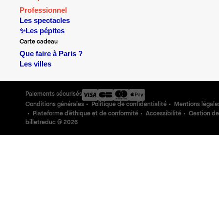
Professionnel
Les spectacles
✨Les pépites
Carte cadeau
Que faire à Paris ?
Les villes
Paiements sécurisés
Conditions générales
Politique de confidentialité
Mentions légale
Plateforme d'éthique et de conformité
Accessibilité
Gestion de
billetreduc ©
2026