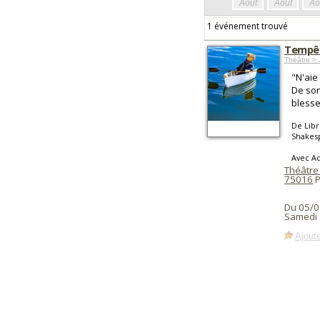
Août
Août
Ao
1 événement trouvé
Tempêt
Théâtre >
"N'aie 
De son
blesse
De Lib
Shakes
Avec Ad
Théâtre
75016
P
Du 05/0
Samedi 
Ajoute