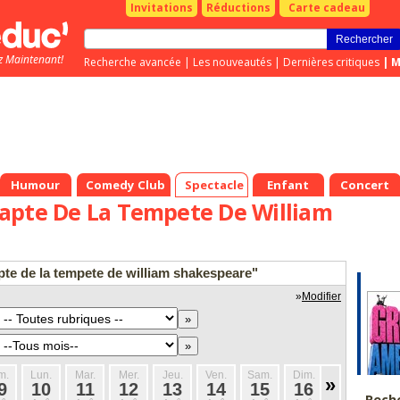
Invitations
Réductions
Carte cadeau
z Maintenant!
Recherche avancée
|
Les nouveautés
|
Dernières critiques
|
M
Humour
Comedy Club
Spectacle
Enfant
Concert
apte De La Tempete De William
pte de la tempete de william shakespeare"
»
Modifier
m.
Lun.
Mar.
Mer.
Jeu.
Ven.
Sam.
Dim.
Lun.
Mar
»
9
10
11
12
13
14
15
16
17
1
Rech