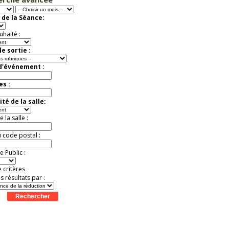
t
Août
Août
Août
Août
Août
Août
Août
Août
Août
Paradis
Offre
 de la Séance:
exceptionnelle.
Jusqu'à -37%
uhaité :
e sortie :
 d'événement :
es :
té de la salle:
la salle :
u code postal :
 Public :
 critères
es résultats par :