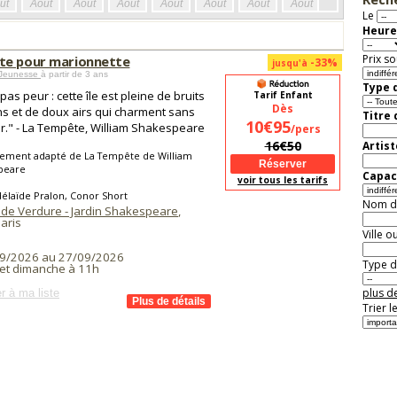
ût
Août
Août
Août
Août
Août
Août
Août
Août
Aoû
Le
Heure
Prix so
e pour marionnette
-33%
jusqu'à
 Jeunesse
à partir de 3 ans
Type d
pas peur : cette île est pleine de bruits
Tarif Enfant
Dès
s et de doux airs qui charment sans
Titre
10€95
r." - La Tempête, William Shakespeare
/pers
16€50
Artist
rement adapté de La Tempête de William
peare
Capaci
voir tous les tarifs
élaïde Pralon, Conor Short
Nom de 
 de Verdure - Jardin Shakespeare
,
aris
Ville o
9/2026 au 27/09/2026
Type de
et dimanche à 11h
plus de
r à ma liste
Trier l