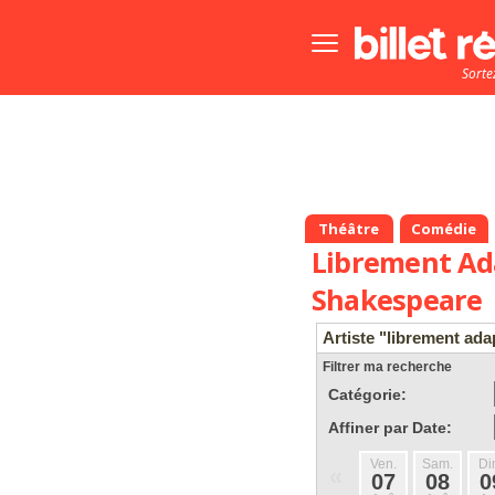
Bouton
menu
Sorte
principale
Théâtre
Comédie
Librement Ad
Shakespeare
Artiste "librement ada
Filtrer ma recherche
Catégorie:
Affiner par Date:
Ven.
Sam.
Di
«
07
08
0