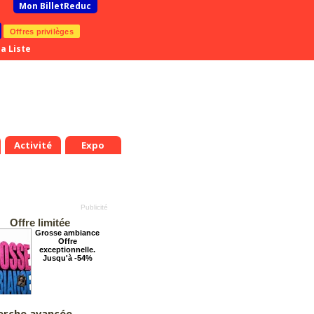
Mon BilletReduc
Offres privilèges
a Liste
Activité
Expo
Offre limitée
Grosse ambiance
Offre
exceptionnelle.
Jusqu'à -54%
.
Mer.
Jeu.
Ven.
Sam.
Dim.
Lun.
Mar.
Mer.
Jeu.
8
19
20
21
22
23
24
25
26
27
erche avancée
Les enfants du