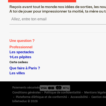
Reçois avant tout le monde nos idées de sorties, les nouv
A toi de jouer pour impressionner ta moitié, ta mère ou ta
S’inscrire S’inscrire S’in
Une question ?
Professionnel
Les spectacles
✨Les pépites
Carte cadeau
Que faire à Paris ?
Les villes
Paiements sécurisés
Conditions générales
Politique de confidentialité
Mentions légale
Plateforme d'éthique et de conformité
Accessibilité
Gestion de
billetreduc ©
2026