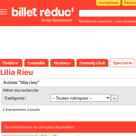
Invitations
Réduc
Bouton
menu
Sortez Maintenant!
principale
Recherche avancée
|
Les nouvea
Théâtre
Comédie
Humour
Comedy Club
Spectacle
Lilia Rieu
Artiste "lilia rieu"
Filtrer ma recherche
Catégorie:
2 événements trouvés
Ces évènements ne sont plus disponibles