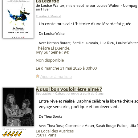
La Lézarde
de Louise Walter, mis en scène par Louise Walter - Compag
en Hiver
Théâtre > Musical
Un conte musical : L'histoire d'une lézarde fatiguée.
De Louise Walter
Avec Nathan Boutet, Bertille Lucarain, Lilia Rieu, Louise Walter
Théâtre El Duende
,
Ivry Sur Seine (
94
)
Non disponible
Le dimanche 31 mai 2026 à 00h00
Ajouter à ma liste
À quoi bon vouloir être aimé ?
Spectacles > Cabaret et revue
à partir de 9 ans
Entre rêve et réalité, Daphné célèbre la liberté d'être s
voyage sensoriel, poétique et bouleversant.
De Thea Bootz
Avec Thea Rose, Clementine Moser, Sarah Rouge Pullon, Lilia 
Note internautes:
Le Local des Autrices
,
75011
Paris