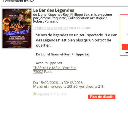
1 événement trouvé
Le Bar des Légendes
de Lionel Guesnet-Rey, Philippe Sax, mis en scène
par Jérôme Paquatte, Collaboration artistique :
Robert Punzano
Théâtre > Seul en scène
à partir de 10 ans
50 ans de légendes en un seul spectacle. "Le Bar
des Légendes" est bien plus qu'un bistrot de
quartier...
v
De Lionel Guesnet-Rey, Philippe Sax
Avec Philippe Sax
Théâtre Le Mélo D'Amélie
,
75002
Paris
Du 15/09/2026 au 30/12/2026
Mardi et mercredi à 20h30, vendredi à 21h
Ajouter à ma liste