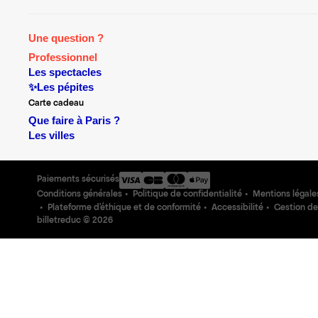
Une question ?
Professionnel
Les spectacles
✨Les pépites
Carte cadeau
Que faire à Paris ?
Les villes
Paiements sécurisés
Conditions générales
Politique de confidentialité
Mentions légale
Plateforme d'éthique et de conformité
Accessibilité
Gestion de
billetreduc ©
2026