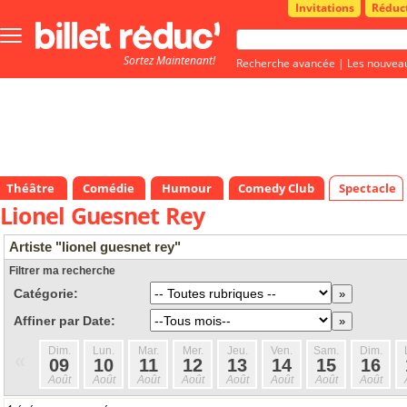
Invitations
Réduc
Bouton
menu
Sortez Maintenant!
principale
Recherche avancée
|
Les nouvea
Théâtre
Comédie
Humour
Comedy Club
Spectacle
Lionel Guesnet Rey
Artiste "lionel guesnet rey"
Filtrer ma recherche
Catégorie:
Affiner par Date:
Dim.
Lun.
Mar.
Mer.
Jeu.
Ven.
Sam.
Dim.
«
09
10
11
12
13
14
15
16
Août
Août
Août
Août
Août
Août
Août
Août