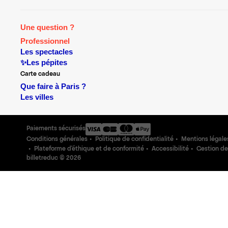
Une question ?
Professionnel
Les spectacles
✨Les pépites
Carte cadeau
Que faire à Paris ?
Les villes
Paiements sécurisés
Conditions générales
Politique de confidentialité
Mentions légale
Plateforme d'éthique et de conformité
Accessibilité
Gestion de
billetreduc ©
2026