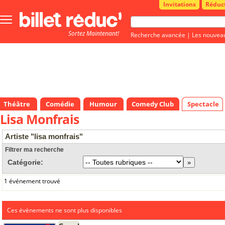
Invitations
Réduc
Bouton
menu
Sortez Maintenant!
principale
Recherche avancée
|
Les nouvea
Théâtre
Comédie
Humour
Comedy Club
Spectacle
Lisa Monfrais
Artiste "lisa monfrais"
Filtrer ma recherche
Catégorie:
1 événement trouvé
Ces évènements ne sont plus disponibles