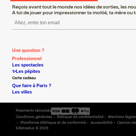
Reçois avant tout le monde nos idées de sorties, les nouv
A toi de jouer pour impressionner ta moitié, ta mère ou ta
S’inscrire S’inscrire S’insc
Une question ?
Professionnel
Les spectacles
✨Les pépites
Carte cadeau
Que faire à Paris ?
Les villes
Paiements sécurisés
Conditions générales
Politique de confidentialité
Mentions légale
Plateforme d'éthique et de conformité
Accessibilité
Gestion de
billetreduc ©
2026