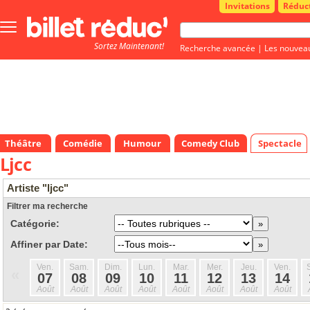
Invitations
Réduc
Bouton
menu
Sortez Maintenant!
principale
Recherche avancée
|
Les nouvea
Théâtre
Comédie
Humour
Comedy Club
Spectacle
Ljcc
Artiste "ljcc"
Filtrer ma recherche
Catégorie:
Affiner par Date:
Ven.
Sam.
Dim.
Lun.
Mar.
Mer.
Jeu.
Ven.
«
07
08
09
10
11
12
13
14
Août
Août
Août
Août
Août
Août
Août
Août