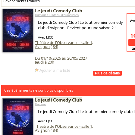
2 événements trouvés
Le Jeudi Comedy Club
Humour > Plateau d'humoristes
Ave
Le jeudi Comedy Club ! Le tout premier comedy
club d'Avignon ! Revient pour une saison 2 !
1
Avec LJCC
Théâtre de l'Observance - salle 1
,
Avignon
(
84
)
v
Du 01/10/2026 au 20/05/2027
Jeudi à 20h
Ajouter à ma liste
Ces évènements ne sont plus disponibles
Le jeudi Comedy Club
Humour
Le jeudi Comedy Club ! Le tout premier comedy club d
Avec LJCC
Théâtre de l'Observance - salle 1
,
Avignon
(
84
)