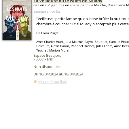
La Veilleuse ou le Nuits de Milady
de Loïsa Puget, mis en scène par Julia Maiche, Rosa Elena M
Spectacles > Opéra
"Veilleuse : petite lampe qu'on laisse brûler la nuit to
chambre à coucher." Et si Milady n'acceptait plus cette
De Loïsa Puget
Avec Charles Huet, Julia Maiche, Raymi Bouquet, Camille Plou
Delcourt, Alexis Baron, Raphaël Drobot, Jules Fabre, Arno Bes
Trochet, Marion Mura
Espace Beaujon
,
75008
Paris
Non disponible
Du 16/04/2024 au 18/04/2024
Ajouter à ma liste