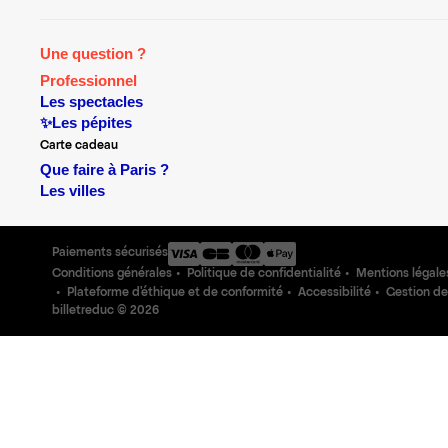
Une question ?
Professionnel
Les spectacles
✨Les pépites
Carte cadeau
Que faire à Paris ?
Les villes
Paiements sécurisés
Conditions générales
Politique de confidentialité
Mentions légale
Plateforme d'éthique et de conformité
Accessibilité
Gestion de
billetreduc ©
2026