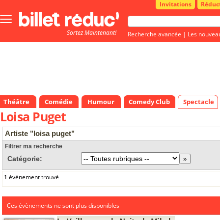
Invitations
Réduc
Bouton
menu
Sortez Maintenant!
principale
Recherche avancée
|
Les nouvea
Théâtre
Comédie
Humour
Comedy Club
Spectacle
Loisa Puget
Artiste "loisa puget"
Filtrer ma recherche
Catégorie:
1 événement trouvé
Ces évènements ne sont plus disponibles