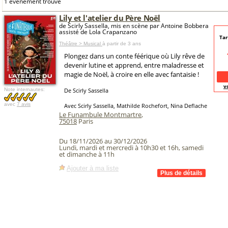
1 événement trouvé
Lily et l'atelier du Père Noël
de Scirly Sassella, mis en scène par Antoine Bobbera
assisté de Lola Crapanzano
Tar
Théâtre > Musical
à partir de 3 ans
Plongez dans un conte féérique où Lily rêve de
devenir lutine et apprend, entre maladresse et
magie de Noël, à croire en elle avec fantaisie !
v
Note internautes:
De Scirly Sassella
avec
7 avis
Avec Scirly Sassella, Mathilde Rochefort, Nina Deflache
Le Funambule Montmartre
,
75018
Paris
Du 18/11/2026 au 30/12/2026
Lundi, mardi et mercredi à 10h30 et 16h, samedi
et dimanche à 11h
Ajouter à ma liste