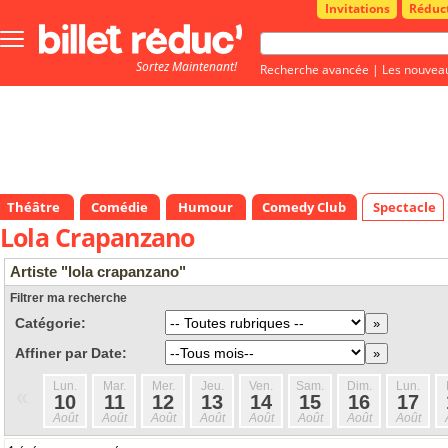
Invitations
Réduc
Bouton
menu
Sortez Maintenant!
principale
Recherche avancée
|
Les nouvea
Théâtre
Comédie
Humour
Comedy Club
Spectacle
Lola Crapanzano
Artiste "lola crapanzano"
Filtrer ma recherche
Catégorie:
Affiner par Date:
Lun.
Mar.
Mer.
Jeu.
Ven.
Sam.
Dim.
Lun.
«
10
11
12
13
14
15
16
17
Août
Août
Août
Août
Août
Août
Août
Août