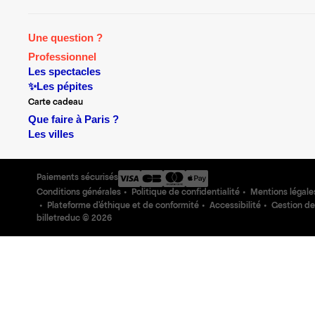
Une question ?
Professionnel
Les spectacles
✨Les pépites
Carte cadeau
Que faire à Paris ?
Les villes
Paiements sécurisés
Conditions générales
Politique de confidentialité
Mentions légale
Plateforme d'éthique et de conformité
Accessibilité
Gestion de
billetreduc ©
2026