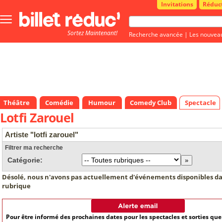
Invitations
Réduc
Bouton
menu
Sortez Maintenant!
principale
Recherche avancée
|
Les nouvea
Théâtre
Comédie
Humour
Comedy Club
Spectacle
Lotfi Zarouel
Artiste "lotfi zarouel"
Filtrer ma recherche
Catégorie:
Désolé, nous n'avons pas actuellement d'événements disponibles da
rubrique
Pour être informé des prochaines dates pour les spectacles et sorties qu