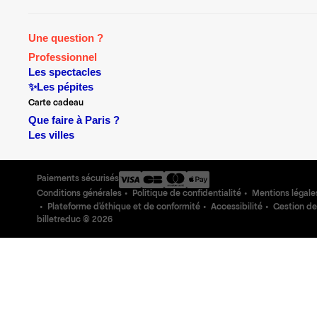
Une question ?
Professionnel
Les spectacles
✨Les pépites
Carte cadeau
Que faire à Paris ?
Les villes
Paiements sécurisés
Conditions générales
Politique de confidentialité
Mentions légale
Plateforme d'éthique et de conformité
Accessibilité
Gestion de
billetreduc ©
2026