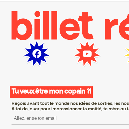
Tu veux être mon copain ?!
Reçois avant tout le monde nos idées de sorties, les nouv
A toi de jouer pour impressionner ta moitié, ta mère ou ta
S’inscrire S’inscrire S