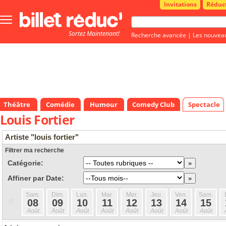
Invitations
Réduc
Bouton
menu
Sortez Maintenant!
principale
Recherche avancée
|
Les nouvea
Théâtre
Comédie
Humour
Comedy Club
Spectacle
Louis Fortier
Artiste "louis fortier"
Filtrer ma recherche
Catégorie:
Affiner par Date:
Sam.
Dim.
Lun.
Mar.
Mer.
Jeu.
Ven.
Sam.
«
08
09
10
11
12
13
14
15
Août
Août
Août
Août
Août
Août
Août
Août