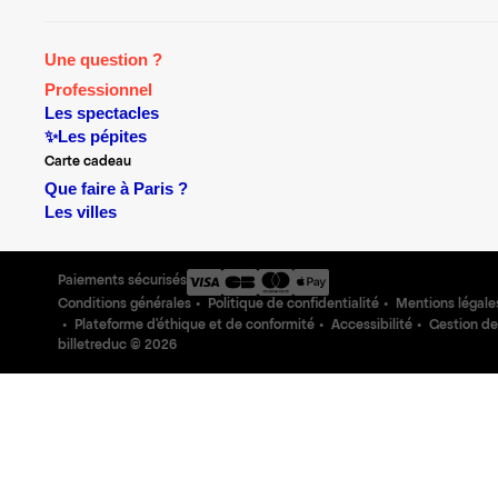
Une question ?
Professionnel
Les spectacles
✨Les pépites
Carte cadeau
Que faire à Paris ?
Les villes
Paiements sécurisés
Conditions générales
Politique de confidentialité
Mentions légale
Plateforme d'éthique et de conformité
Accessibilité
Gestion de
billetreduc ©
2026