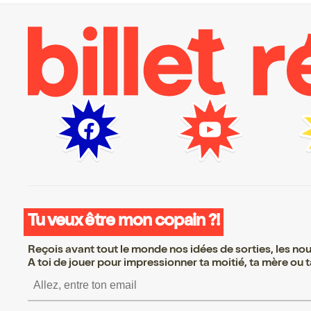
Tu veux être mon copain ?!
Reçois avant tout le monde nos idées de sorties, les nouv
A toi de jouer pour impressionner ta moitié, ta mère ou ta
S’inscrire S’inscrire S