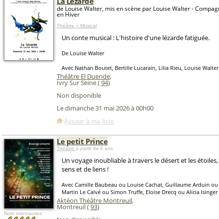
La Lézarde
de Louise Walter, mis en scène par Louise Walter - Compag
en Hiver
Théâtre > Musical
Un conte musical : L'histoire d'une lézarde fatiguée.
De Louise Walter
Avec Nathan Boutet, Bertille Lucarain, Lilia Rieu, Louise Walter
Théâtre El Duende
,
Ivry Sur Seine (
94
)
Non disponible
Le dimanche 31 mai 2026 à 00h00
Ajouter à ma liste
Le petit Prince
Théâtre
à partir de 6 ans
Un voyage inoubliable à travers le désert et les étoiles
sens et de liens !
Avec Camille Baubeau ou Louise Cachat, Guillaume Arduin ou T
Martin Le Calvé ou Simon Truffe, Eloïse Drecq ou Alicia Isinge
Aktéon Théâtre Montreuil
,
Montreuil (
93
)
Note internautes: