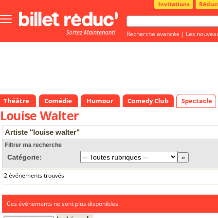
Invitations
Réduc
Bouton
menu
Sortez Maintenant!
principale
Recherche avancée
|
Les nouvea
Théâtre
Comédie
Humour
Comedy Club
Spectacle
Louise Walter
Artiste "louise walter"
Filtrer ma recherche
Catégorie:
2 événements trouvés
Ces évènements ne sont plus disponibles