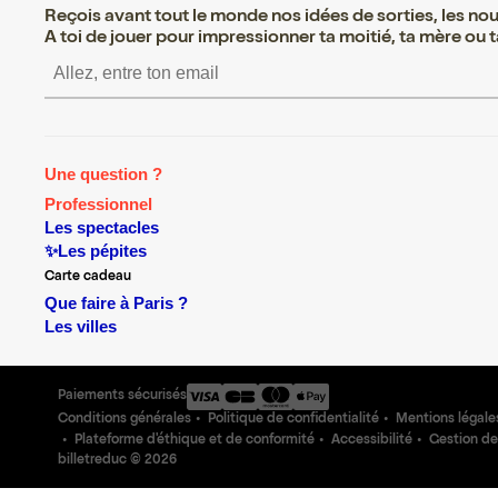
Reçois avant tout le monde nos idées de sorties, les nouv
A toi de jouer pour impressionner ta moitié, ta mère ou ta
S’inscrire S’inscrire S’
Une question ?
Professionnel
Les spectacles
✨Les pépites
Carte cadeau
Que faire à Paris ?
Les villes
Paiements sécurisés
Conditions générales
Politique de confidentialité
Mentions légale
Plateforme d'éthique et de conformité
Accessibilité
Gestion de
billetreduc ©
2026