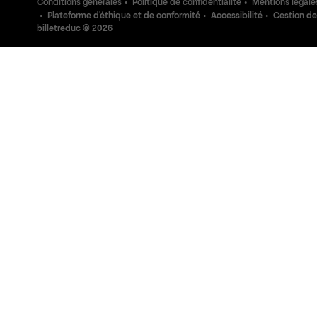
Conditions générales
Politique de confidentialité
Mentions légale
Plateforme d'éthique et de conformité
Accessibilité
Gestion de
billetreduc ©
2026