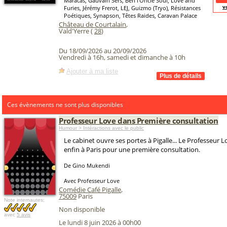
Maracas, Gauvain Sers, Ben l'Oncle Soul, Love and
v
Furies, Jérémy Frerot, LEJ, Guizmo (Tryo), Résistances
Poétiques, Synapson, Têtes Raides, Caravan Palace
Château de Courtalain
,
Vald'Yerre (
28
)
Du 18/09/2026 au 20/09/2026
Vendredi à 16h, samedi et dimanche à 10h
Ajouter à ma liste
Ces évènements ne sont plus disponibles
Professeur Love dans Première consultation
Humour > Intéractions avec le public
Le cabinet ouvre ses portes à Pigalle... Le Professeur
enfin à Paris pour une première consultation.
De Gino Mukendi
Avec Professeur Love
Comédie Café Pigalle
,
75009
Paris
Note internautes:
Non disponible
avec
5 avis
Le lundi 8 juin 2026 à 00h00