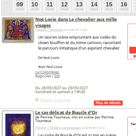
«
09
10
11
12
13
14
15
16
Août
Août
Août
Août
Août
Août
Août
Août
Noé Lovie dans Le chevalier aux mille
visages
Théâtre > Jeunesse
à partir de 5 ans
Un seul en scène empruntant aux codes du
clown bouffon et du mime cartoon, racontant
le parcours initiatique d'un aspirant chevalier.
v
De Noé Lovie
Avec Noé Lovie
Le Colombier
,
Bagnolet (
93
)
Du 28/05/2027 au 29/05/2027
Vendredi et samedi à 19h30
Ajouter à ma liste
Le cas délicat de Boucle d'Or
de Perrine Tourneux, mis en scène par Perrine
Tourneux
Tar
Théâtre > Théâtre contemporain
à partir de 6 ans
Le conte de Boucle d'Or est ici mis en scène