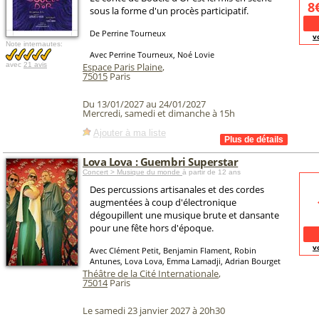
8
sous la forme d'un procès participatif.
De Perrine Tourneux
v
Note internautes:
Avec Perrine Tourneux, Noé Lovie
avec
21 avis
Espace Paris Plaine
,
75015
Paris
Du 13/01/2027 au 24/01/2027
Mercredi, samedi et dimanche à 15h
Ajouter à ma liste
Lova Lova : Guembri Superstar
Concert > Musique du monde
à partir de 12 ans
Des percussions artisanales et des cordes
augmentées à coup d'électronique
dégoupillent une musique brute et dansante
pour une fête hors d'époque.
v
Avec Clément Petit, Benjamin Flament, Robin
Antunes, Lova Lova, Emma Lamadji, Adrian Bourget
Théâtre de la Cité Internationale
,
75014
Paris
Le samedi 23 janvier 2027 à 20h30