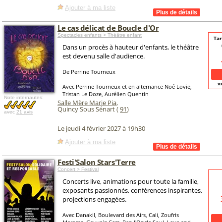
Ajouter à ma liste
Le cas délicat de Boucle d'Or
Spectacles enfants > Théâtre enfant
Tar
Dans un procès à hauteur d'enfants, le théâtre
est devenu salle d'audience.
De Perrine Tourneux
v
Avec Perrine Tourneux et en alternance Noé Lovie,
Tristan Le Doze, Aurélien Quentin
Note internautes:
Salle Mère Marie Pia
,
Quincy Sous Sénart (
91
)
avec
21 avis
Le jeudi 4 février 2027 à 19h30
Ajouter à ma liste
Festi'Salon Stars'Terre
Concert > Festival
Concerts live, animations pour toute la famille,
exposants passionnés, conférences inspirantes,
projections engagées.
Avec Danakil, Boulevard des Airs, Cali, Zoufris