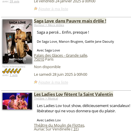
Le vendredi 24 janvier 2025 à 00h00
avec
28 avis
Ajouter à ma liste
Saga Love dans Pauvre mais drôle !
Humour > Mecs drôles
Saga a percé... Enfin, presque !
De Saga Love, Manon Brugiere, Gaëlle Jane Daouily
Avec Saga Love
Palais des Glaces - Grande salle
,
75010
Paris
Non disponible
Note internautes:
Le samedi 28 juin 2025 à 00h00
avec
1 avis
Ajouter à ma liste
Les Ladies Lov fêtent la Saint Valentin
Théâtre > Musical
Les Ladies Lov tout show, délicieusement scandaleux!
libérateur qui ne vous donnera que du plaisir.
Avec Ladies Lov
Théâtre du Moulin de Flottes
,
Auriac Sur Vendinelle (
31
)