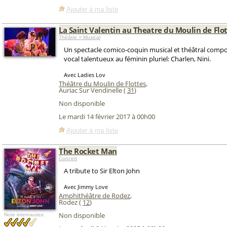
Ajouter à ma liste
La Saint Valentin au Theatre du Moulin de Flo
Théâtre > Musical
Un spectacle comico-coquin musical et théâtral comp
vocal talentueux au féminin pluriel: Charlen, Nini.
Avec Ladies Lov
Théâtre du Moulin de Flottes
,
Auriac Sur Vendinelle (
31
)
Non disponible
Le mardi 14 février 2017 à 00h00
Ajouter à ma liste
The Rocket Man
Concert
A tribute to Sir Elton John
Avec Jimmy Love
Amphithéâtre de Rodez
,
Rodez (
12
)
Non disponible
Note internautes: