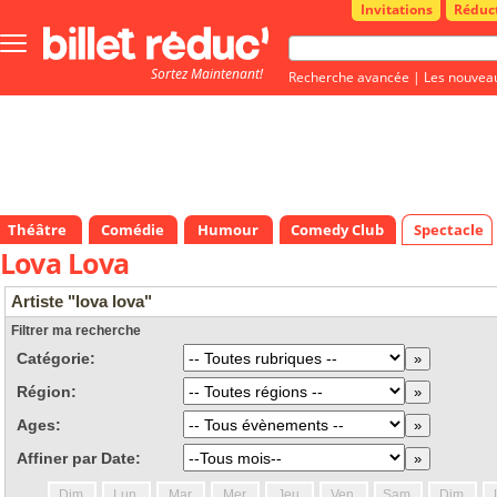
Invitations
Réduc
Bouton
menu
Sortez Maintenant!
principale
Recherche avancée
|
Les nouvea
Théâtre
Comédie
Humour
Comedy Club
Spectacle
Lova Lova
Artiste "lova lova"
Filtrer ma recherche
Catégorie:
Région:
Ages:
Affiner par Date:
Dim.
Lun.
Mar.
Mer.
Jeu.
Ven.
Sam.
Dim.