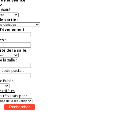
 de la Séance:
Jusqu'à -33%
uhaité :
e sortie :
 d'événement :
es :
té de la salle:
la salle :
u code postal :
 Public :
 critères
es résultats par :