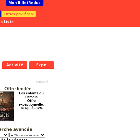
Mon BilletReduc
Offres privilèges
a Liste
Activité
Expo
Offre limitée
Les enfants du
Paradis
Offre
exceptionnelle.
Jusqu'à -37%
.
Mer.
Jeu.
Ven.
Sam.
Dim.
Lun.
Mar.
Mer.
Jeu.
8
19
20
21
22
23
24
25
26
27
erche avancée
Cendrillon, la
t
Août
Août
Août
Août
Août
Août
Août
Août
Août
véritable histoire
Offre
exceptionnelle.