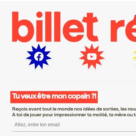
Tu veux être mon copain ?!
Reçois avant tout le monde nos idées de sorties, les nouv
A toi de jouer pour impressionner ta moitié, ta mère ou ta
S’inscrire S’inscrire S