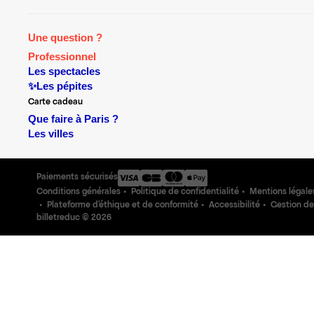
Une question ?
Professionnel
Les spectacles
✨Les pépites
Carte cadeau
Que faire à Paris ?
Les villes
Paiements sécurisés
Conditions générales
Politique de confidentialité
Mentions légale
Plateforme d'éthique et de conformité
Accessibilité
Gestion de
billetreduc ©
2026