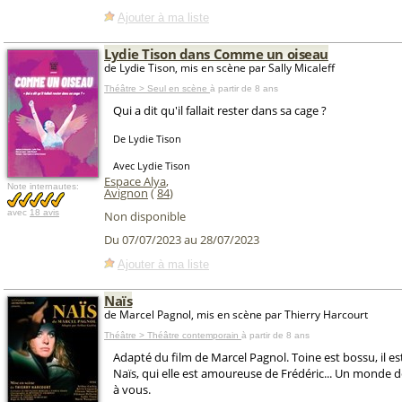
Ajouter à ma liste
Lydie Tison dans Comme un oiseau
de Lydie Tison, mis en scène par Sally Micaleff
Théâtre > Seul en scène
à partir de 8 ans
Qui a dit qu'il fallait rester dans sa cage ?
De Lydie Tison
Avec Lydie Tison
Espace Alya
,
Note internautes:
Avignon
(
84
)
avec
18 avis
Non disponible
Du 07/07/2023 au 28/07/2023
Ajouter à ma liste
Naïs
de Marcel Pagnol, mis en scène par Thierry Harcourt
Théâtre > Théâtre contemporain
à partir de 8 ans
Adapté du film de Marcel Pagnol. Toine est bossu, il 
Naïs, qui elle est amoureuse de Frédéric... Un monde d
à vous.