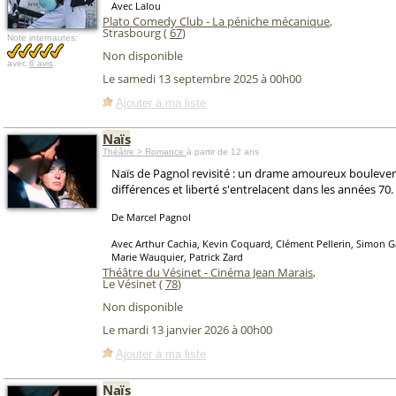
Avec Lalou
Plato Comedy Club - La péniche mécanique
,
Strasbourg (
67
)
Note internautes:
Non disponible
avec
6 avis
Le samedi 13 septembre 2025 à 00h00
Ajouter à ma liste
Naïs
Théâtre > Romance
à partir de 12 ans
Naïs de Pagnol revisité : un drame amoureux boulever
différences et liberté s'entrelacent dans les années 70.
De Marcel Pagnol
Avec Arthur Cachia, Kevin Coquard, Clément Pellerin, Simon Ga
Marie Wauquier, Patrick Zard
Théâtre du Vésinet - Cinéma Jean Marais
,
Le Vésinet (
78
)
Non disponible
Le mardi 13 janvier 2026 à 00h00
Ajouter à ma liste
Naïs