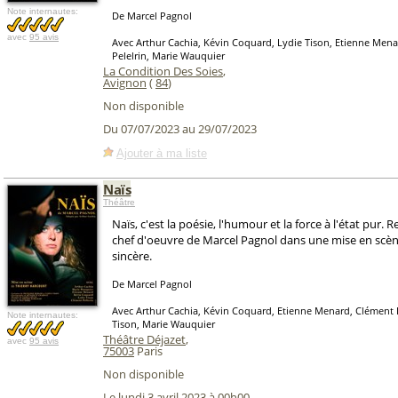
Note internautes:
De Marcel Pagnol
avec
95 avis
Avec Arthur Cachia, Kévin Coquard, Lydie Tison, Etienne Men
Pelelrin, Marie Wauquier
La Condition Des Soies
,
Avignon
(
84
)
Non disponible
Du 07/07/2023 au 29/07/2023
Ajouter à ma liste
Naïs
Théâtre
Naïs, c'est la poésie, l'humour et la force à l'état pur. 
chef d'oeuvre de Marcel Pagnol dans une mise en scèn
sincère.
De Marcel Pagnol
Avec Arthur Cachia, Kévin Coquard, Etienne Menard, Clément P
Note internautes:
Tison, Marie Wauquier
Théâtre Déjazet
,
avec
95 avis
75003
Paris
Non disponible
Le lundi 3 avril 2023 à 00h00