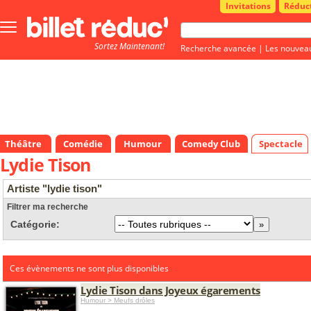
Invitations
Réduc
Bouton
menu
Sortez Maintenant!
principale
Recherche avancée
|
Les nouvea
Théâtre
Comédie
Humour
Comedy Club
Spectacle
Lydie Tison
Artiste "lydie tison"
Filtrer ma recherche
Catégorie:
Ces évènements ne sont plus disponibles
Lydie Tison dans Joyeux égarements
Humour > Meufs drôles