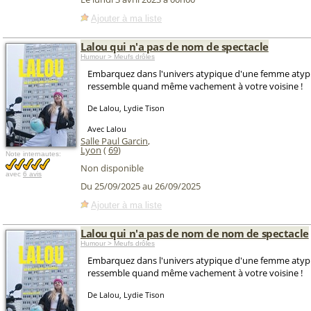
Ajouter à ma liste
Lalou qui n'a pas de nom de spectacle
Humour > Meufs drôles
Embarquez dans l'univers atypique d'une femme atypi
ressemble quand même vachement à votre voisine !
De Lalou, Lydie Tison
Avec Lalou
Salle Paul Garcin
,
Lyon
(
69
)
Note internautes:
Non disponible
avec
6 avis
Du 25/09/2025 au 26/09/2025
Ajouter à ma liste
Lalou qui n'a pas de nom de nom de spectacle
Humour > Meufs drôles
Embarquez dans l'univers atypique d'une femme atypi
ressemble quand même vachement à votre voisine !
De Lalou, Lydie Tison