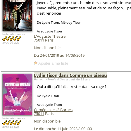
Joyeux Égarements : un chemin de vie souvent sinueux
inavouable, pleinement assumé et de toute façon, il pa
c'est renoncer!
De Lydie Tison, Mélody Tison
Avec Lydie Tison
Note internautes:
L'Auguste Théâtre
,
75011
Paris
avec
59 avis
Non disponible
Du 24/01/2019 au 14/03/2019
Ajouter à ma liste
Lydie Tison dans Comme un oiseau
Humour > Meufs drôles
à partir de 12 ans
Qui a dit qu'il fallait rester dans sa cage ?
De Lydie Tison
Avec Lydie Tison
Comédie des 3 Bornes
,
75011
Paris
Note internautes:
Non disponible
avec
18 avis
Le dimanche 11 juin 2023 à 00h00