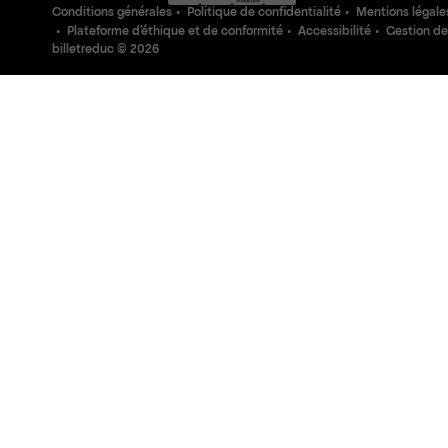
Conditions générales
Politique de confidentialité
Mentions légale
Plateforme d'éthique et de conformité
Accessibilité
Gestion de
billetreduc ©
2026