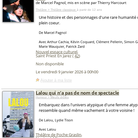
de Marcel Pagnol, mis en scène par Thierry Harcourt
Théâtre > Théâtre classique
à partir de 12 ans
Une histoire et des personnages d'une rare humanité 
plein coeur.
De Marcel Pagnol
Avec Arthur Cachia, Kévin Coquard, Clément Pellerin, Simon Ga
Marie Wauquier, Patrick Zard
Nouvel espace culturel
,
Saint Priest En Jarez (
42
)
Non disponible
Le vendredi 9 janvier 2026 à 00h00
Ajouter à ma liste
Lalou qui n'a pas de nom de spectacle
Humour > Meufs drôles
Embarquez dans l'univers atypique d'une femme atypi
ressemble quand même vachement à votre voisine !
De Lalou, Lydie Tison
Avec Lalou
Théâtre de Poche Graslin
,