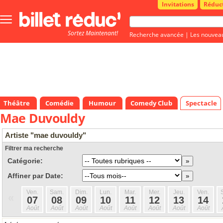
Invitations
Réduc
Bouton
menu
Sortez Maintenant!
principale
Recherche avancée
|
Les nouvea
Théâtre
Comédie
Humour
Comedy Club
Spectacle
Mae Duvouldy
Artiste "mae duvouldy"
Filtrer ma recherche
Catégorie:
Affiner par Date:
Ven.
Sam.
Dim.
Lun.
Mar.
Mer.
Jeu.
Ven.
«
07
08
09
10
11
12
13
14
Août
Août
Août
Août
Août
Août
Août
Août