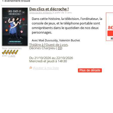
1 événement trouvé
Des clics et décroche !
Spectacles enfants
à partir de 5 ans
Dans cette histoire, la télévision, l'ordinateur, la
console de jeux, et le téléphone portable sont
8€
omniprésents dans le quotidien de nos deux
personnages.
v
Avec Maé Duvouldy, Valentin Buchet
Théâtre à l'Ouest de Lyon
,
Décines Charpieu (
69
)
Note internautes:
avec
7 avis
Du 21/10/2026 au 22/10/2026
Mercredi et jeudi à 14h30
Ajouter à ma liste