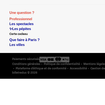
Une question ?
Professionnel
Les spectacles
✨Les pépites
Carte cadeau
Que faire à Paris ?
Les villes
Paiements sécurisés
Conditions générales
Politique de confidentialité
Mentions légale
Plateforme d'éthique et de conformité
Accessibilité
Gestion de
billetreduc ©
2026