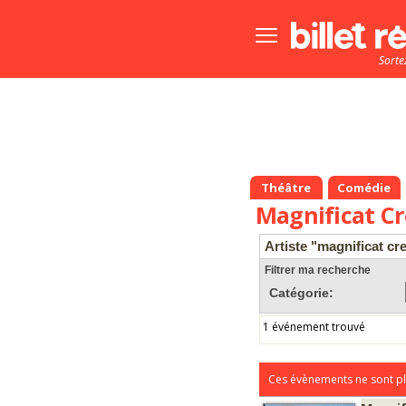
Bouton
menu
Sorte
principale
Théâtre
Comédie
Magnificat Cr
Artiste "magnificat cr
Filtrer ma recherche
Catégorie:
1 événement trouvé
Ces évènements ne sont pl