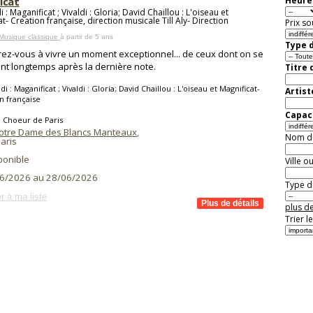
icat
Heure 
i : Maganificat ; Vivaldi : Gloria; David Chaillou : L'oiseau et
t- Creation française, direction musicale Till Aly- Direction
Prix so
 Musique classique
à partir de 5 ans
Type d
ez-vous à vivre un moment exceptionnel... de ceux dont on se
nt longtemps après la dernière note.
Titre 
di : Maganificat ; Vivaldi : Gloria; David Chaillou : L'oiseau et Magnificat-
Artist
n française
Capaci
 Choeur de Paris
Notre Dame des Blancs Manteaux
,
Nom de 
aris
ponible
Ville o
6/2026 au 28/06/2026
Type de
r à ma liste
plus de
Trier l