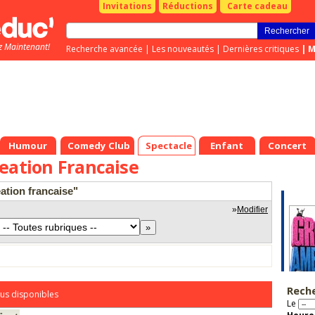
Invitations
Réductions
Carte cadeau
z Maintenant!
Recherche avancée
|
Les nouveautés
|
Dernières critiques
|
M
Humour
Comedy Club
Spectacle
Enfant
Concert
eation Francaise
eation francaise"
»
Modifier
Rech
us disponibles
Le