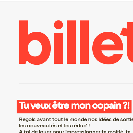
Tu veux être mon copain ?!
Reçois avant tout le monde nos idées de sorti
les nouveautés et les réduc' !
A toi de jouer pour impressionner ta moitié, ta