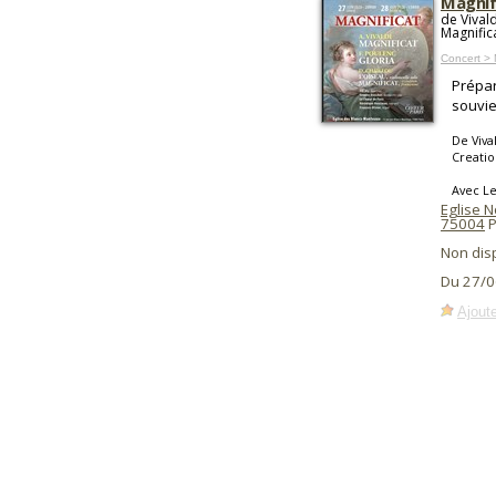
Magnif
de Vivald
Magnifica
Concert >
Prépar
souvie
De Vival
Creatio
Avec Le
Eglise 
75004
P
Non dis
Du 27/0
Ajoute