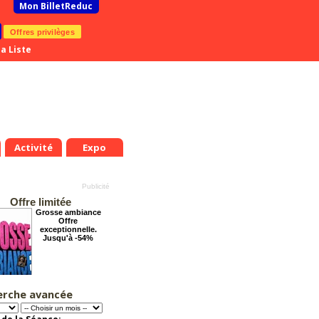
Mon BilletReduc
Offres privilèges
a Liste
Activité
Expo
Offre limitée
Grosse ambiance
Offre
exceptionnelle.
Jusqu'à -54%
erche avancée
Dernier coup de
ciseaux
Offre
exceptionnelle.