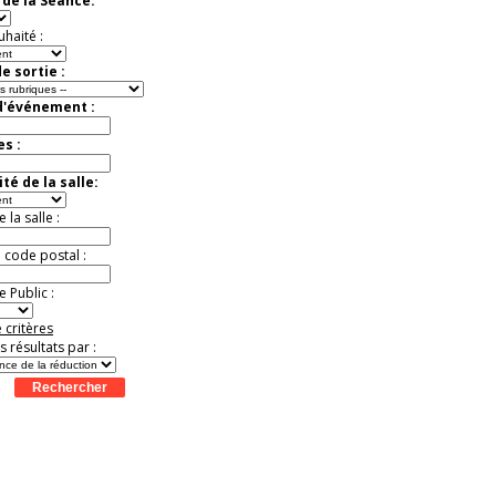
de la Séance:
Jusqu'à -52%
uhaité :
e sortie :
d'événement :
es :
té de la salle:
la salle :
u code postal :
 Public :
 critères
es résultats par :