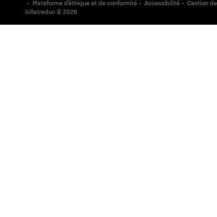
Plateforme d'éthique et de conformité
Accessibilité
Gestion de
billetreduc ©
2026