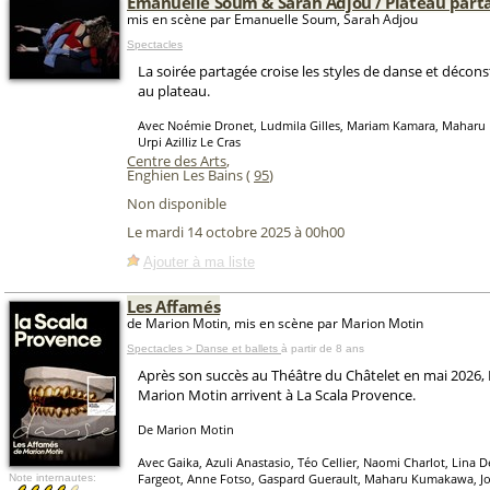
Emanuelle Soum & Sarah Adjou / Plateau part
mis en scène par Emanuelle Soum, Sarah Adjou
Spectacles
La soirée partagée croise les styles de danse et déconst
au plateau.
Avec Noémie Dronet, Ludmila Gilles, Mariam Kamara, Maharu
Urpi Azilliz Le Cras
Centre des Arts
,
Enghien Les Bains (
95
)
Non disponible
Le mardi 14 octobre 2025 à 00h00
Ajouter à ma liste
Les Affamés
de Marion Motin, mis en scène par Marion Motin
Spectacles > Danse et ballets
à partir de 8 ans
Après son succès au Théâtre du Châtelet en mai 2026,
Marion Motin arrivent à La Scala Provence.
De Marion Motin
Avec Gaika, Azuli Anastasio, Téo Cellier, Naomi Charlot, Lina D
Fargeot, Anne Fotso, Gaspard Guerault, Maharu Kumakawa, Joc
Note internautes: