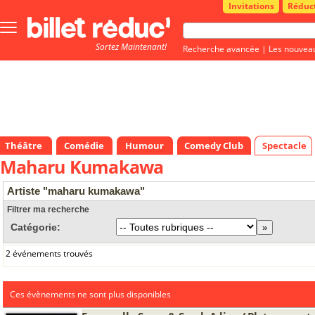
Invitations
Réduc
Bouton
menu
Sortez Maintenant!
principale
Recherche avancée
|
Les nouvea
Théâtre
Comédie
Humour
Comedy Club
Spectacle
Maharu Kumakawa
Artiste "maharu kumakawa"
Filtrer ma recherche
Catégorie:
2 événements trouvés
Ces évènements ne sont plus disponibles