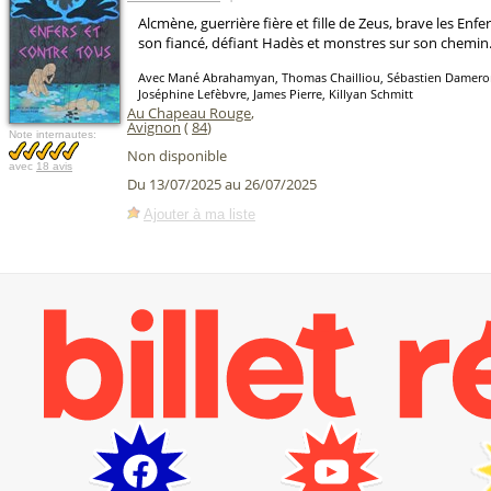
Alcmène, guerrière fière et fille de Zeus, brave les Enf
son fiancé, défiant Hadès et monstres sur son chemin
Avec Mané Abrahamyan, Thomas Chailliou, Sébastien Dameron
Joséphine Lefèbvre, James Pierre, Killyan Schmitt
Au Chapeau Rouge
,
Avignon
(
84
)
Note internautes:
Non disponible
avec
18 avis
Du 13/07/2025 au 26/07/2025
Ajouter à ma liste