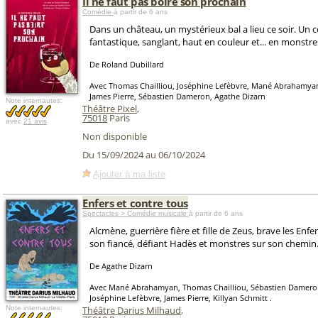
Il ne faut pas boire son prochain
Comédie
à partir de 6 ans
Dans un château, un mystérieux bal a lieu ce soir. Un 
fantastique, sanglant, haut en couleur et... en monstre
De Roland Dubillard
Avec Thomas Chailliou, Joséphine Lefèbvre, Mané Abrahamyan,
James Pierre, Sébastien Dameron, Agathe Dizarn
Note internautes:
Théâtre Pixel
,
75018
Paris
avec
21 avis
Non disponible
Du 15/09/2024 au 06/10/2024
Ajouter à ma liste
Enfers et contre tous
Spectacles > Comédie musicale
à partir de 6 ans
Alcmène, guerrière fière et fille de Zeus, brave les Enf
son fiancé, défiant Hadès et monstres sur son chemin.
De Agathe Dizarn
Avec Mané Abrahamyan, Thomas Chailliou, Sébastien Dameron
Joséphine Lefèbvre, James Pierre, Killyan Schmitt .
Note internautes:
Théâtre Darius Milhaud
,