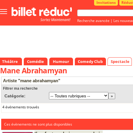
Invitations
Réduc
Bouton
menu
Sortez Maintenant!
principale
Recherche avancée
|
Les nouvea
Théâtre
Comédie
Humour
Comedy Club
Spectacle
Mane Abrahamyan
Artiste "mane abrahamyan"
Filtrer ma recherche
Catégorie:
4 événements trouvés
Ces évènements ne sont plus disponibles