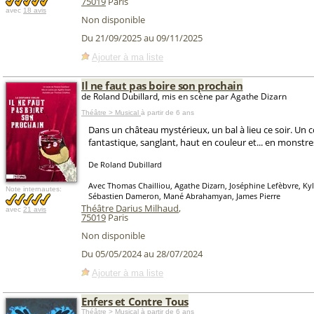
75019
Paris
avec
18 avis
Non disponible
Du 21/09/2025 au 09/11/2025
Ajouter à ma liste
Il ne faut pas boire son prochain
de Roland Dubillard, mis en scène par Agathe Dizarn
Théâtre > Musical
à partir de 6 ans
Dans un château mystérieux, un bal à lieu ce soir. Un 
fantastique, sanglant, haut en couleur et... en monstre
De Roland Dubillard
Avec Thomas Chailliou, Agathe Dizarn, Joséphine Lefèbvre, Kyl
Note internautes:
Sébastien Dameron, Mané Abrahamyan, James Pierre
Théâtre Darius Milhaud
,
avec
21 avis
75019
Paris
Non disponible
Du 05/05/2024 au 28/07/2024
Ajouter à ma liste
Enfers et Contre Tous
Théâtre > Musical
à partir de 6 ans