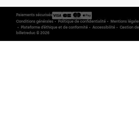
Paiements sécurisés
Conditions générales
Politique de confidentialité
Mentions légale
Plateforme d'éthique et de conformité
Accessibilité
Gestion de
billetreduc ©
2026