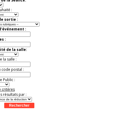
 de la Séance:
Offre
exceptionnelle.
Jusqu'à -50%
uhaité :
e sortie :
 d'événement :
es :
té de la salle:
la salle :
u code postal :
 Public :
 critères
es résultats par :