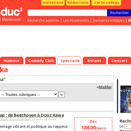
Invitations
Réductions
Carte cadeau
z Maintenant!
Recherche avancée
|
Les nouveautés
|
Dernières critiques
|
M
Humour
Comedy Club
Spectacle
Enfant
Concert
ka
ka"
»
Modifier
Rap : de Beethoven à Dooz Kawa
Urbain (Rap et hip-hop..)
à partir de 4 ans
Rech
Dès
mage vibrant et poétique au rappeur
Le
18€00
/pers