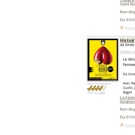
Théâtre 
Saint M
Non dis
Du 03/0
Ajoute
Histoi
de Emile
Théâtre >
Le des
fermen
De Emi
Avec Ba
Note internautes:
Guillo,
Baget
avec
17 avis
La Facto
Avignon
Non dis
Du 07/0
Ajoute