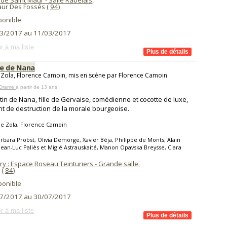
de Saint Maur - Salle Rabelais
,
aur Des Fossés (
94
)
ponible
3/2017 au 11/03/2017
r à ma liste
re de Nana
 Zola, Florence Camoin, mis en scène par Florence Camoin
 Drame
à partir de 13 ans
tin de Nana, fille de Gervaise, comédienne et cocotte de luxe,
t de destruction de la morale bourgeoise.
le Zola, Florence Camoin
rbara Probst, Olivia Demorge, Xavier Béja, Philippe de Monts, Alain
 Jean-Luc Paliès et Miglé Astrauskaité, Manon Opavska Breysse, Clara
ry : Espace Roseau Teinturiers - Grande salle
,
(
84
)
ponible
7/2017 au 30/07/2017
r à ma liste