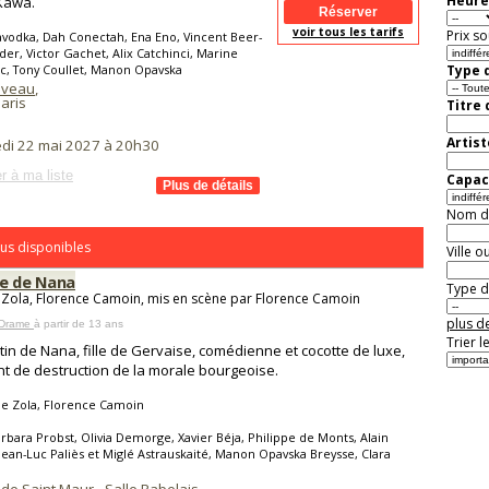
Heure
Kawa.
voir tous les tarifs
Prix so
vodka, Dah Conectah, Ena Eno, Vincent Beer-
r, Victor Gachet, Alix Catchinci, Marine
c, Tony Coullet, Manon Opavska
Type d
aveau
,
aris
Titre
Artist
di 22 mai 2027 à 20h30
r à ma liste
Capaci
Nom de 
us disponibles
Ville o
re de Nana
Type de
 Zola, Florence Camoin, mis en scène par Florence Camoin
plus de
 Drame
à partir de 13 ans
Trier l
tin de Nana, fille de Gervaise, comédienne et cocotte de luxe,
t de destruction de la morale bourgeoise.
le Zola, Florence Camoin
rbara Probst, Olivia Demorge, Xavier Béja, Philippe de Monts, Alain
 Jean-Luc Paliès et Miglé Astrauskaité, Manon Opavska Breysse, Clara