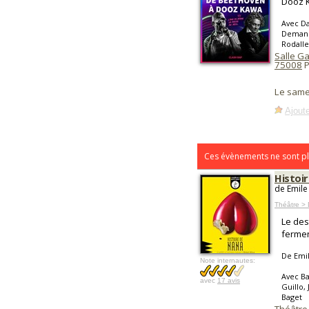
Dooz 
Avec Da
Demande
Rodalle
Salle G
75008
P
Le same
Ajoute
Ces évènements ne sont pl
Histoi
de Emile
Théâtre >
Le des
fermen
De Emi
Note internautes:
Avec Ba
avec
17 avis
Guillo,
Baget