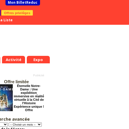
Mon BilletReduc
Offres privilèges
a Liste
Activité
Expo
Offre limitée
Éternelle Notre-
Dame : Une
expédition
immersive en réalité
virtuelle à la Cité de
l'Histoire
Expérience unique !
Offre
promotionnelle.
Jusqu'à -35%
erche avancée
Dernier coup de
ciseaux