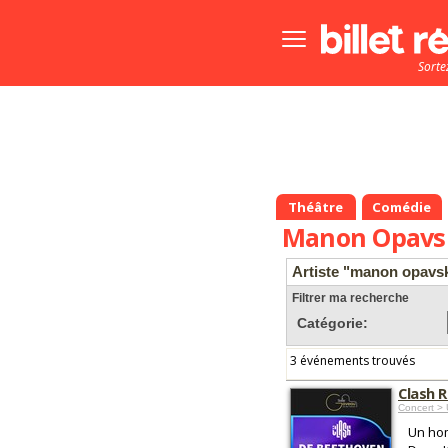
Bouton
menu
Sorte
principale
Théâtre
Comédie
Manon Opavs
Artiste "manon opavs
Filtrer ma recherche
Catégorie:
3 événements trouvés
Clash 
Concert > 
Un hom