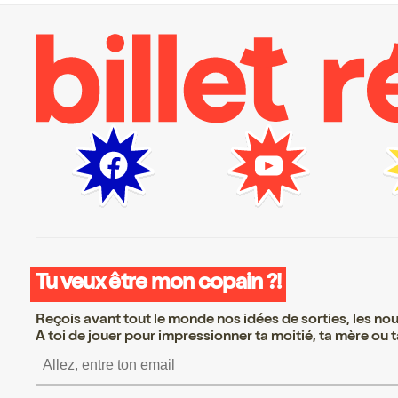
Tu veux être mon copain ?!
Reçois avant tout le monde nos idées de sorties, les nouv
A toi de jouer pour impressionner ta moitié, ta mère ou ta
S’inscrire S’inscrire S’