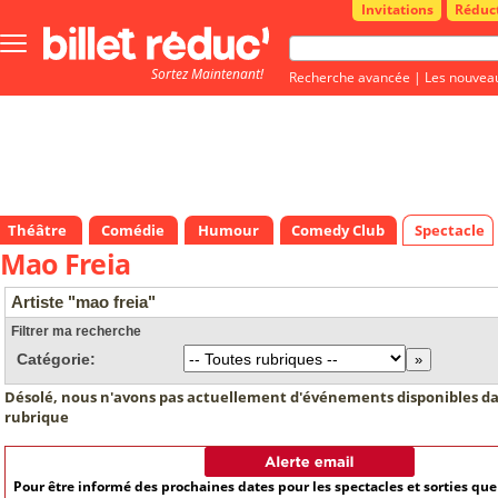
Invitations
Réduc
Bouton
menu
Sortez Maintenant!
principale
Recherche avancée
|
Les nouvea
Théâtre
Comédie
Humour
Comedy Club
Spectacle
Mao Freia
Artiste "mao freia"
Filtrer ma recherche
Catégorie:
Désolé, nous n'avons pas actuellement d'événements disponibles da
rubrique
Pour être informé des prochaines dates pour les spectacles et sorties qu