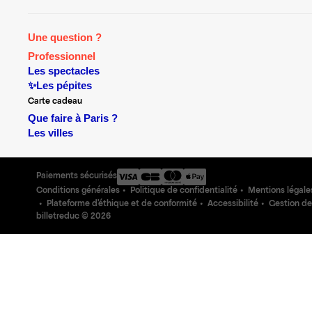
Une question ?
Professionnel
Les spectacles
✨Les pépites
Carte cadeau
Que faire à Paris ?
Les villes
Paiements sécurisés
Conditions générales
Politique de confidentialité
Mentions légale
Plateforme d'éthique et de conformité
Accessibilité
Gestion de
billetreduc ©
2026