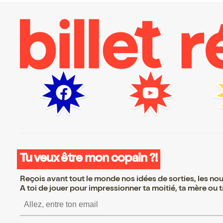
Tu veux être mon copain ?!
Reçois avant tout le monde nos idées de sorties, les nouv
A toi de jouer pour impressionner ta moitié, ta mère ou ta
S’inscrire S’inscrire S