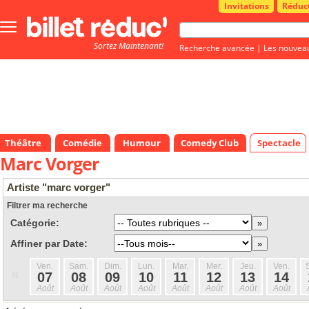
Invitations
Réduc
Bouton
menu
Sortez Maintenant!
principale
Recherche avancée
|
Les nouvea
Théâtre
Comédie
Humour
Comedy Club
Spectacle
Marc Vorger
Artiste "marc vorger"
Filtrer ma recherche
Catégorie:
Affiner par Date:
Ven.
Sam.
Dim.
Lun.
Mar.
Mer.
Jeu.
Ven.
«
07
08
09
10
11
12
13
14
Août
Août
Août
Août
Août
Août
Août
Août