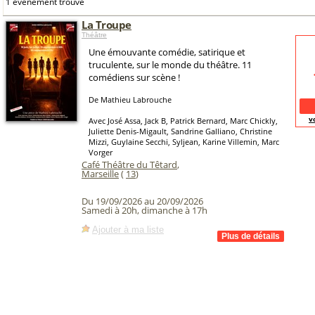
1 événement trouvé
La Troupe
Théâtre
Une émouvante comédie, satirique et
truculente, sur le monde du théâtre. 11
comédiens sur scène !
De Mathieu Labrouche
v
Avec José Assa, Jack B, Patrick Bernard, Marc Chickly,
Juliette Denis-Migault, Sandrine Galliano, Christine
Mizzi, Guylaine Secchi, Syljean, Karine Villemin, Marc
Vorger
Café Théâtre du Têtard
,
Marseille
(
13
)
Du 19/09/2026 au 20/09/2026
Samedi à 20h, dimanche à 17h
Ajouter à ma liste