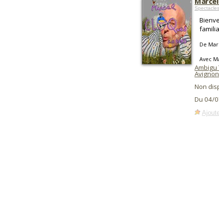
Marcel
Spectacles
Bienve
famili
De Mar
Avec M
Ambigu 
Avignon
Non dis
Du 04/0
Ajoute