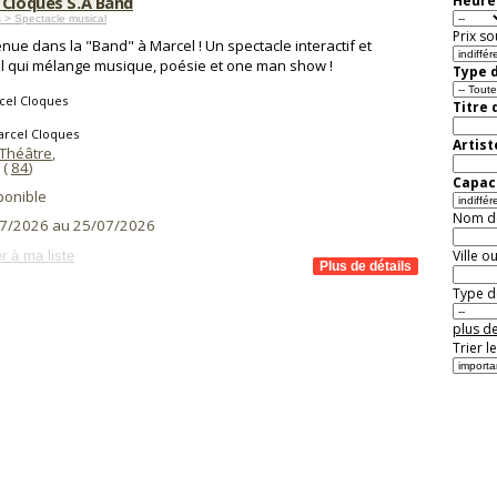
 Cloques S.A Band
Heure 
 > Spectacle musical
Prix so
nue dans la "Band" à Marcel ! Un spectacle interactif et
al qui mélange musique, poésie et one man show !
Type d
cel Cloques
Titre 
arcel Cloques
Artist
Théâtre
,
(
84
)
Capaci
ponible
Nom de 
7/2026 au 25/07/2026
Ville o
r à ma liste
Type de
plus de
Trier l