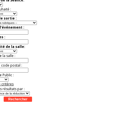
de la Séance:
Extraordinaire
Activité à vivre !
uhaité :
Promo exclusive ! .
Jusqu'à -13%
e sortie :
d'événement :
es :
té de la salle:
la salle :
u code postal :
 Public :
 critères
es résultats par :