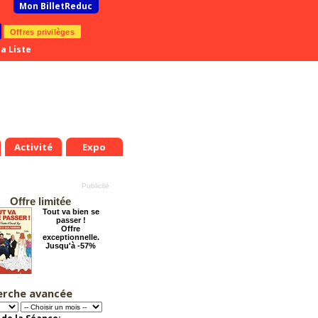
Mon BilletReduc
Offres privilèges
a Liste
Activité
Expo
Offre limitée
Tout va bien se
passer !
Offre
exceptionnelle.
Jusqu'à -57%
erche avancée
Le Grand Hôtel des
Rêves présente :
Jules Verne, Le
Voyage