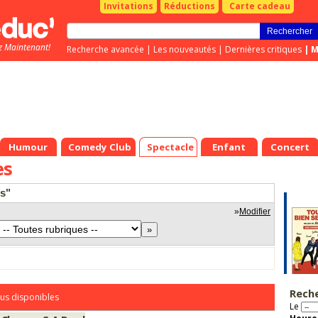
Invitations
Réductions
Carte cadeau
z Maintenant!
Recherche avancée
|
Les nouveautés
|
Dernières critiques
|
M
Humour
Comedy Club
Spectacle
Enfant
Concert
es
es"
»
Modifier
Rech
us disponibles
Le