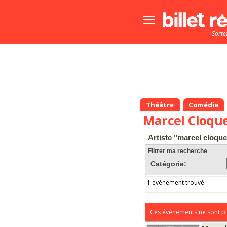
Bouton
menu
Sorte
principale
Théâtre
Comédie
Marcel Cloqu
Artiste "marcel cloqu
Filtrer ma recherche
Catégorie:
1 événement trouvé
Ces évènements ne sont pl