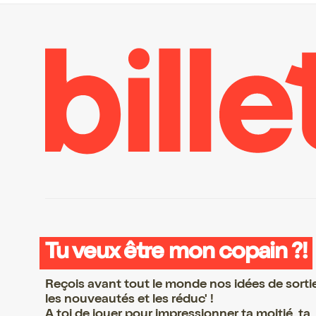
Tu veux être mon copain ?!
Reçois avant tout le monde nos idées de sorti
les nouveautés et les réduc' !
A toi de jouer pour impressionner ta moitié, ta