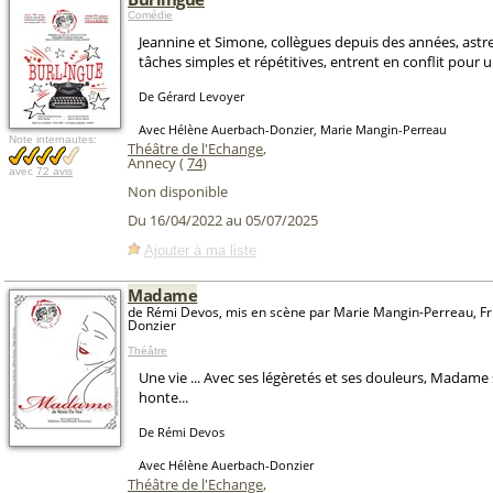
Comédie
Jeannine et Simone, collègues depuis des années, astre
tâches simples et répétitives, entrent en conflit pour
De Gérard Levoyer
Avec Hélène Auerbach-Donzier, Marie Mangin-Perreau
Note internautes:
Théâtre de l'Echange
,
Annecy (
74
)
avec
72 avis
Non disponible
Du 16/04/2022 au 05/07/2025
Ajouter à ma liste
Madame
de Rémi Devos, mis en scène par Marie Mangin-Perreau, Fr
Donzier
Théâtre
Une vie ... Avec ses légèretés et ses douleurs, Madame
honte...
De Rémi Devos
Avec Hélène Auerbach-Donzier
Théâtre de l'Echange
,