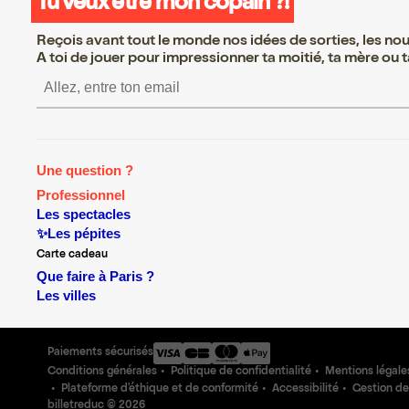
Tu veux être mon copain ?!
Reçois avant tout le monde nos idées de sorties, les nouv
A toi de jouer pour impressionner ta moitié, ta mère ou ta
S’inscrire S’inscrire S’inscri
Une question ?
Professionnel
Les spectacles
✨Les pépites
Carte cadeau
Que faire à Paris ?
Les villes
Paiements sécurisés
Conditions générales
Politique de confidentialité
Mentions légale
Plateforme d'éthique et de conformité
Accessibilité
Gestion de
billetreduc ©
2026