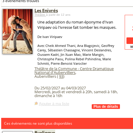
3 événements trouvés
Les Enivrés
Théâtre
à partir de 12 ans
Une adaptation du roman éponyme d'Ivan
Viripaev où l'ivresse fait tomber les masques.
De Ivan Viripaev
Avec Cheik Ahmed Thani, Ana Blagojevic, Geoffrey
v
Carey, Sébastien Chassagne, Vincent Deslandres,
Oussem Kadri, Jin Xuan Mao, Marie Mangin,
Christophe Paou, Polina Rebel Pshindina, Marie
Schmitt, Pierre-Benoist Varoclier
Théâtre de la Commune - Centre Dramatique
National d'Aubervilliers
,
Aubervilliers (
93
)
Du 25/02/2027 au 04/03/2027
Mercredi, jeudi et vendredi à 20h, samedi à 18h,
dimanche à 16h
Ajouter à ma liste
Ces évènements ne sont plus disponibles
Burlingue