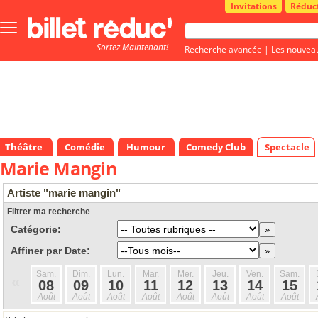
Invitations
Réduc
Bouton
menu
Sortez Maintenant!
principale
Recherche avancée
|
Les nouvea
Théâtre
Comédie
Humour
Comedy Club
Spectacle
Marie Mangin
Artiste "marie mangin"
Filtrer ma recherche
Catégorie:
Affiner par Date:
Sam.
Dim.
Lun.
Mar.
Mer.
Jeu.
Ven.
Sam.
«
08
09
10
11
12
13
14
15
Août
Août
Août
Août
Août
Août
Août
Août