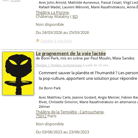
avec
13 avis
Avec John Arnold, Mathilde Auneveux, Pascal Cesari, Virgil Lecl
Rafaell Madel, Laurent Ménoret, Marie Razafindrakoto, Anne-É
Théâtre La Piscine
,
Châtenay Malabry (
92
)
Non disponible
Du 24/03/2026 au 25/03/2026
Ajouter à ma liste
Le grognement de la voie lactée
de Bonn Park, mis en scène par Paul Moulin, Maïa Sandoz
Théâtre > Théâtre contemporain
à partir de 14 ans
Comment sauver la planète et l'humanité ? Les perso
la pop-culture, apportent une solution pour répondre 
De Bonn Park
Avec Matthieu Carle, Jeanne Godard, Angie Mercier, Fabien Ra
Rivet, Christelle Simonin, Marie Razafindrakoto en alternance 
Zehner
Théâtre de la Tempête - Cartoucherie
,
75012
Paris
Non disponible
Du 03/06/2023 au 23/06/2023