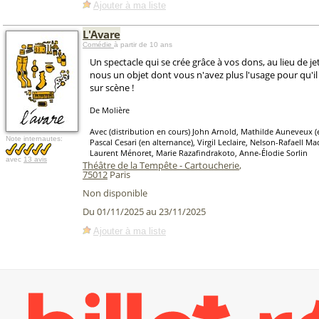
Ajouter à ma liste
L'Avare
Comédie
à partir de 10 ans
Un spectacle qui se crée grâce à vos dons, au lieu de j
nous un objet dont vous n'avez plus l'usage pour qu'il
sur scène !
De Molière
Avec (distribution en cours) John Arnold, Mathilde Auneveux (
Note internautes:
Pascal Cesari (en alternance), Virgil Leclaire, Nelson-Rafaell Ma
Laurent Ménoret, Marie Razafindrakoto, Anne-Élodie Sorlin
avec
13 avis
Théâtre de la Tempête - Cartoucherie
,
75012
Paris
Non disponible
Du 01/11/2025 au 23/11/2025
Ajouter à ma liste