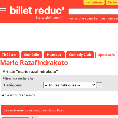
Invitations
Réduc
Bouton
menu
Sortez Maintenant!
principale
Recherche avancée
|
Les nouvea
Théâtre
Comédie
Humour
Comedy Club
Spectacle
Marie Razafindrakoto
Artiste "marie razafindrakoto"
Filtrer ma recherche
Catégorie:
4 événements trouvés
Ces évènements ne sont plus disponibles