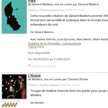
Voix
de Gérard Watkins, mis en scène par Gérard Watkins
Théâtre > Théâtre contemporain
à partir de 15 ans
Cette nouvelle création de Gérard Watkins promet d'ê
immersion sensorielle et poétique dans le monde inou
entendeurs de voix.
De Gérard Watkins
Avec Valérie Dréville, Lucie Epicureo, Malo Martin, Marie Raza
Théâtre de la Tempête - Cartoucherie
,
75012
Paris
Non disponible
Du 05/05/2023 au 21/05/2023
Ajouter à ma liste
L'Avare
de Molière, mis en scène par Clément Poirée
Théâtre > Théâtre classique
à partir de 12 ans
Troupe de théâtre cherche dons du public pour jouer 
Molière.
Note internautes:
De Molière