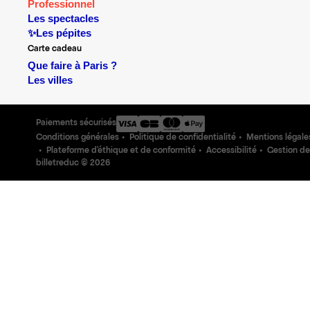
Professionnel
Les spectacles
✨Les pépites
Carte cadeau
Que faire à Paris ?
Les villes
Paiements sécurisés
Conditions générales
Politique de confidentialité
Mentions légale
Plateforme d'éthique et de conformité
Accessibilité
Gestion de
billetreduc ©
2026