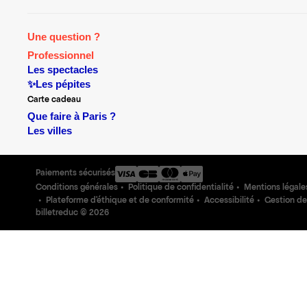
Une question ?
Professionnel
Les spectacles
✨Les pépites
Carte cadeau
Que faire à Paris ?
Les villes
Paiements sécurisés
Conditions générales
Politique de confidentialité
Mentions légale
Plateforme d'éthique et de conformité
Accessibilité
Gestion de
billetreduc ©
2026