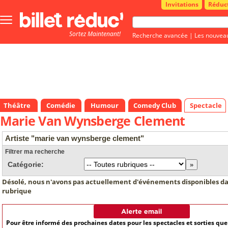
Invitations
Réduc
Bouton
menu
Sortez Maintenant!
principale
Recherche avancée
|
Les nouvea
Théâtre
Comédie
Humour
Comedy Club
Spectacle
Marie Van Wynsberge Clement
Artiste "marie van wynsberge clement"
Filtrer ma recherche
Catégorie:
Désolé, nous n'avons pas actuellement d'événements disponibles da
rubrique
Pour être informé des prochaines dates pour les spectacles et sorties qu