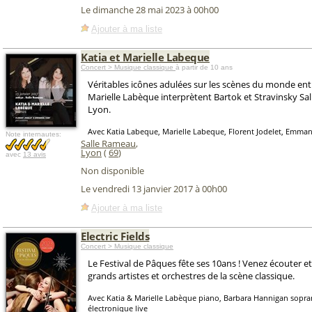
Le dimanche 28 mai 2023 à 00h00
Ajouter à ma liste
Katia et Marielle Labeque
Concert > Musique classique
à partir de 10 ans
Véritables icônes adulées sur les scènes du monde enti
Marielle Labèque interprètent Bartok et Stravinsky Sa
Lyon.
Avec Katia Labeque, Marielle Labeque, Florent Jodelet, Emman
Note internautes:
Salle Rameau
,
Lyon
(
69
)
avec
13 avis
Non disponible
Le vendredi 13 janvier 2017 à 00h00
Ajouter à ma liste
Electric Fields
Concert > Musique classique
Le Festival de Pâques fête ses 10ans ! Venez écouter et 
grands artistes et orchestres de la scène classique.
Avec Katia & Marielle Labèque piano, Barbara Hannigan sopr
électronique live