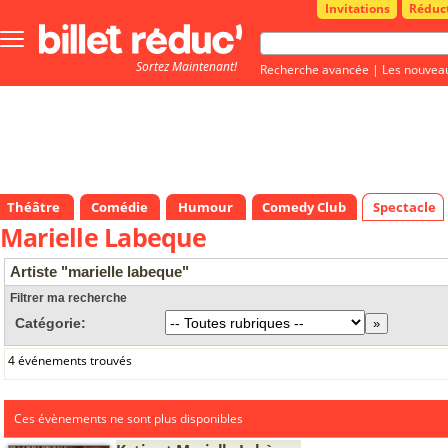
Invitations
Réduc
Bouton
menu
Sortez Maintenant!
principale
Recherche avancée
|
Les nouvea
Théâtre
Comédie
Humour
Comedy Club
Spectacle
Marielle Labeque
Artiste "marielle labeque"
Filtrer ma recherche
Catégorie:
4 événements trouvés
Ces évènements ne sont plus disponibles