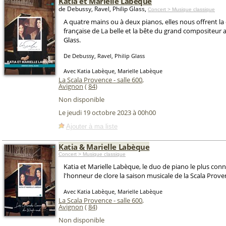
Katia et Marielle Labèque
de Debussy, Ravel, Philip Glass,
Concert > Musique classique
A quatre mains ou à deux pianos, elles nous offrent la
française de La belle et la bête du grand compositeur 
Glass.
De Debussy, Ravel, Philip Glass
Avec Katia Labèque, Marielle Labèque
La Scala Provence - salle 600
,
Avignon
(
84
)
Non disponible
Le jeudi 19 octobre 2023 à 00h00
Ajouter à ma liste
Katia & Marielle Labèque
Concert > Musique classique
Katia et Marielle Labèque, le duo de piano le plus conn
l'honneur de clore la saison musicale de la Scala Prove
Avec Katia Labèque, Marielle Labèque
La Scala Provence - salle 600
,
Avignon
(
84
)
Non disponible