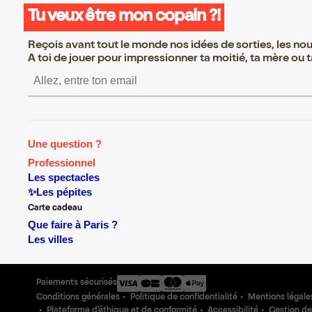
Tu veux être mon copain ?!
Reçois avant tout le monde nos idées de sorties, les nouv
A toi de jouer pour impressionner ta moitié, ta mère ou ta
S’inscrire S’inscrire S’inscr
Une question ?
Professionnel
Les spectacles
✨Les pépites
Carte cadeau
Que faire à Paris ?
Les villes
Paiements sécurisés
Conditions générales
Politique de confidentialité
Mentions légale
Plateforme d'éthique et de conformité
Accessibilité
Gestion de