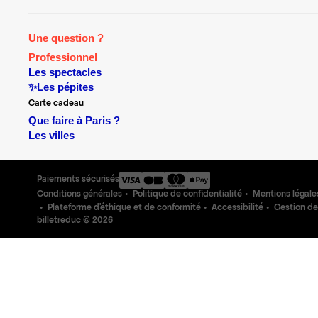
Une question ?
Professionnel
Les spectacles
✨Les pépites
Carte cadeau
Que faire à Paris ?
Les villes
Paiements sécurisés
Conditions générales
Politique de confidentialité
Mentions légale
Plateforme d'éthique et de conformité
Accessibilité
Gestion de
billetreduc ©
2026