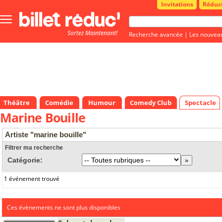
Invitations
Réduc
Bouton
menu
Sortez Maintenant!
principale
Recherche avancée
|
Les nouvea
Théâtre
Comédie
Humour
Comedy Club
Spectacle
Marine Bouille
Artiste "marine bouille"
Filtrer ma recherche
Catégorie:
1 événement trouvé
Ces évènements ne sont plus disponibles