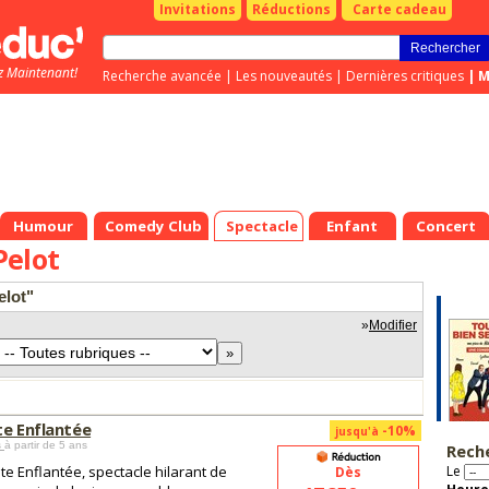
Invitations
Réductions
Carte cadeau
z Maintenant!
Recherche avancée
|
Les nouveautés
|
Dernières critiques
|
M
Humour
Comedy Club
Spectacle
Enfant
Concert
Pelot
elot"
»
Modifier
te Enflantée
-10%
jusqu'à
s
à partir de 5 ans
Rech
te Enflantée, spectacle hilarant de
Le
Dès