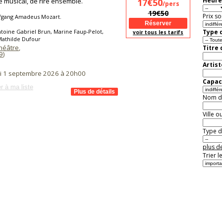
Heure
e musical, de rire ensemble.
17€50
/pers
19€50
Prix so
fgang Amadeus Mozart.
toine Gabriel Brun, Marine Faup-Pelot,
Type d
voir tous les tarifs
Mathilde Dufour
Théâtre
,
Titre
9
)
Artist
i 1 septembre 2026 à 20h00
Capaci
r à ma liste
Nom de 
Ville o
Type de
plus de
Trier l