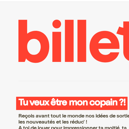
Tu veux être mon copain ?!
Reçois avant tout le monde nos idées de sorti
les nouveautés et les réduc' !
A toi de jouer pour impressionner ta moitié, ta