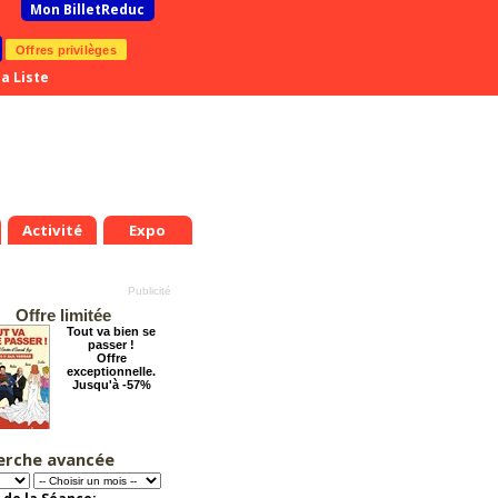
Mon BilletReduc
Offres privilèges
a Liste
Activité
Expo
Offre limitée
Tout va bien se
passer !
Offre
exceptionnelle.
Jusqu'à -57%
erche avancée
Grosse ambiance
Offre
exceptionnelle.
Jusqu'à -54%