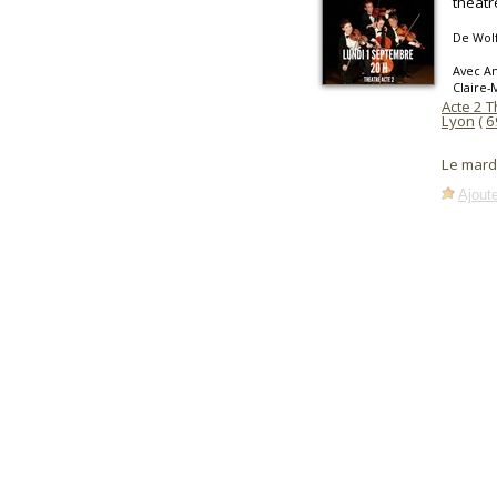
théâtr
De Wol
Avec An
Claire-
Acte 2 
Lyon
(
6
Le mard
Ajoute