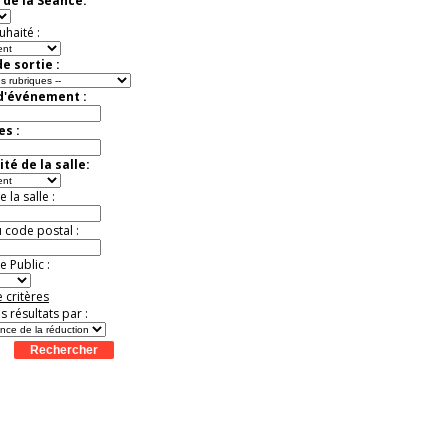
 de la Séance:
uhaité :
e sortie :
 d'événement :
es :
té de la salle:
la salle :
u code postal :
 Public :
 critères
es résultats par :