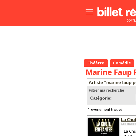
Bouton
menu
Sorte
principale
Théâtre
Comédie
Marine Faup 
Artiste "marine faup p
Filtrer ma recherche
Catégorie:
1 événement trouvé
La Chu
Spectacle
La Chu