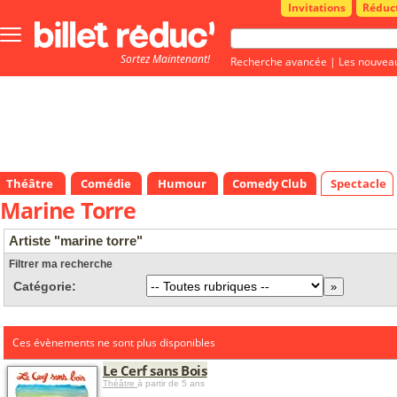
Invitations
Réduc
Bouton
menu
Sortez Maintenant!
principale
Recherche avancée
|
Les nouvea
Théâtre
Comédie
Humour
Comedy Club
Spectacle
Marine Torre
Artiste "marine torre"
Filtrer ma recherche
Catégorie:
Ces évènements ne sont plus disponibles
Le Cerf sans Bois
Théâtre
à partir de 5 ans