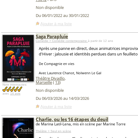
Non disponible
Du 06/01/2022 au 30/01/2022
Ajouter à ma liste
Saga Parapluie
Comédie > Comédie contemporaine
à partir de 12 ans
Après une panne en direct, deux animatrices improvis
d'Hiver : jalousie et identités perdues dans un feuillet
De Compagnie en vies
Avec Laurence Chanot, Nolwenn Le Gal
Théâtre Divadlo
,
Marseille
(
13
)
Note internautes:
Non disponible
avec
14 avis
Du 06/03/2026 au 14/03/2026
Ajouter à ma liste
Charlie, ou les 16 étapes du deuil
de Marina Latil-Lena, mis en scène par Marine Torre
Théâtre > Seul en scène