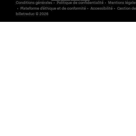
Conditions générales
Politique de confidentialité
Mentions légale
Plateforme d'éthique et de conformité
Accessibilité
Gestion de
billetreduc ©
2026