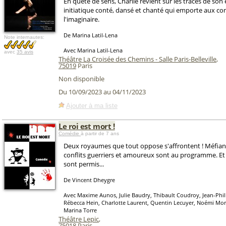
En quête de sens, Charlie revient sur les traces de son 
initiatique conté, dansé et chanté qui emporte aux co
l'imaginaire.
De Marina Latil-Lena
Note internautes:
Avec Marina Latil-Lena
avec
35 avis
Théâtre La Croisée des Chemins - Salle Paris-Belleville
,
75019
Paris
Non disponible
Du 10/09/2023 au 04/11/2023
Ajouter à ma liste
Le roi est mort !
Comédie
à partir de 7 ans
Deux royaumes que tout oppose s'affrontent ! Méfianc
conflits guerriers et amoureux sont au programme. Et
sont permis...
De Vincent Dheygre
Avec Maxime Aunos, Julie Baudry, Thibault Coudroy, Jean-Phil
Rébecca Hein, Charlotte Laurent, Quentin Lecuyer, Noémi More
Marina Torre
Théâtre Lepic
,
75018
Paris