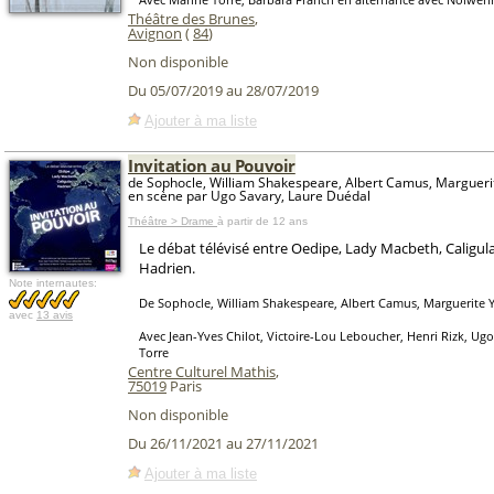
Théâtre des Brunes
,
Avignon
(
84
)
Non disponible
Du 05/07/2019 au 28/07/2019
Ajouter à ma liste
Invitation au Pouvoir
de Sophocle, William Shakespeare, Albert Camus, Margueri
en scène par Ugo Savary, Laure Duédal
Théâtre > Drame
à partir de 12 ans
Le débat télévisé entre Oedipe, Lady Macbeth, Caligul
Hadrien.
Note internautes:
De Sophocle, William Shakespeare, Albert Camus, Marguerite 
avec
13 avis
Avec Jean-Yves Chilot, Victoire-Lou Leboucher, Henri Rizk, Ug
Torre
Centre Culturel Mathis
,
75019
Paris
Non disponible
Du 26/11/2021 au 27/11/2021
Ajouter à ma liste