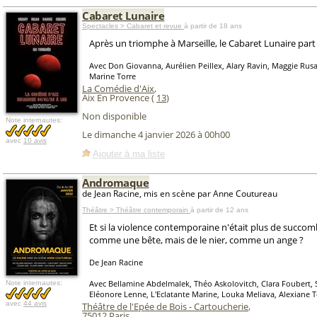
Cabaret Lunaire
Spectacles > Cabaret et revue
à partir de 18 ans
Après un triomphe à Marseille, le Cabaret Lunaire part
Avec Don Giovanna, Aurélien Peillex, Alary Ravin, Maggie Rusa
Marine Torre
La Comédie d'Aix
,
Aix En Provence (
13
)
Non disponible
Note internautes:
Le dimanche 4 janvier 2026 à 00h00
avec
10 avis
Ajouter à ma liste
Andromaque
de Jean Racine, mis en scène par Anne Coutureau
Théâtre > Théâtre contemporain
à partir de 12 ans
Et si la violence contemporaine n'était plus de succom
comme une bête, mais de le nier, comme un ange ?
De Jean Racine
Avec Bellamine Abdelmalek, Théo Askolovitch, Clara Foubert, 
Note internautes:
Eléonore Lenne, L'Eclatante Marine, Louka Meliava, Alexiane T
avec
44 avis
Théâtre de l'Epée de Bois - Cartoucherie
,
75012
Paris