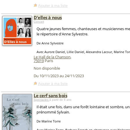
Ajouter à ma liste
D'elles à nous
Concert
Quatre jeunes femmes, chanteuses et musiciennes me
le répertoire d'Anne Sylvestre.
De Anne Sylvestre
Avec Aurore Daniel, Lillie Daniel, Alexandra Lacour, Marine Tor
Le Hall de la Chanson
,
75019
Paris
Non disponible
Du 10/11/2023 au 24/11/2023
Ajouter à ma liste
Le cerf sans bois
Spectacles
à partir de 6 ans
Il était une fois, dans une forêt lointaine et sombre, un
prénommé Sylvain.
De Marine Torre
Avec Marine Torre, Barbara Franch en alternance avec Nolwen