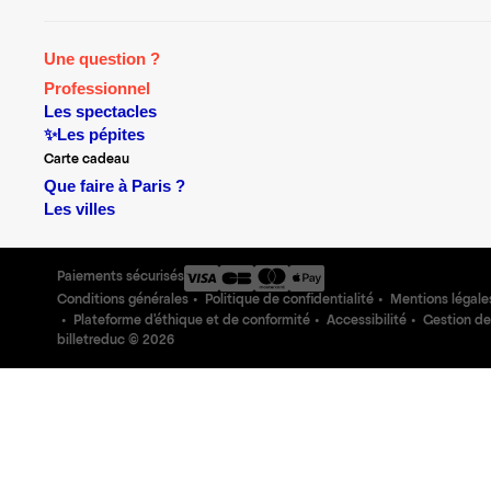
Une question ?
Professionnel
Les spectacles
✨Les pépites
Carte cadeau
Que faire à Paris ?
Les villes
Paiements sécurisés
Conditions générales
Politique de confidentialité
Mentions légale
Plateforme d'éthique et de conformité
Accessibilité
Gestion de
billetreduc ©
2026