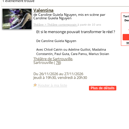
1 événement trouvé
Valentina
de Caroline Guiela Nguyen, mis en scène par
Tari
Caroline Guiela Nguyen
De
Théâtre > Théâtre contemporain
à partir de 10 ans
Et si le mensonge pouvait transformer le réel ?
De Caroline Guiela Nguyen
v
Avec Chloé Catrin ou Adeline Guillot, Madalina
Constantin, Paul Guta, Cara Parvu, Marius Stoian
Théâtre de Sartrouville
,
Sartrouville (
78
)
Du 26/11/2026 au 27/11/2026
Jeudi à 19h30, vendredi à 20h30
Ajouter à ma liste