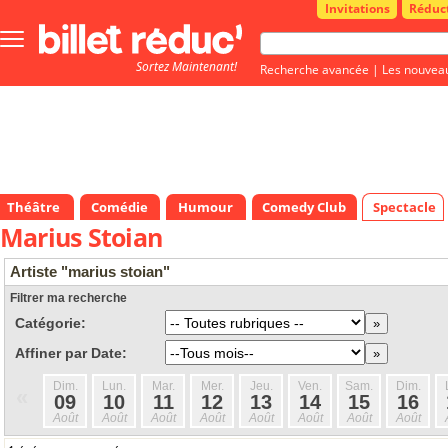
Invitations
Réduc
Bouton
menu
Sortez Maintenant!
principale
Recherche avancée
|
Les nouvea
Théâtre
Comédie
Humour
Comedy Club
Spectacle
Marius Stoian
Artiste "marius stoian"
Filtrer ma recherche
Catégorie:
Affiner par Date:
Dim.
Lun.
Mar.
Mer.
Jeu.
Ven.
Sam.
Dim.
«
09
10
11
12
13
14
15
16
Août
Août
Août
Août
Août
Août
Août
Août