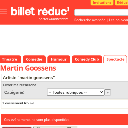
Invitations
Réduc
Bouton
menu
Sortez Maintenant!
principale
Recherche avancée
|
Les nouvea
Théâtre
Comédie
Humour
Comedy Club
Spectacle
Martin Goossens
Artiste "martin goossens"
Filtrer ma recherche
Catégorie:
1 événement trouvé
Ces évènements ne sont plus disponibles