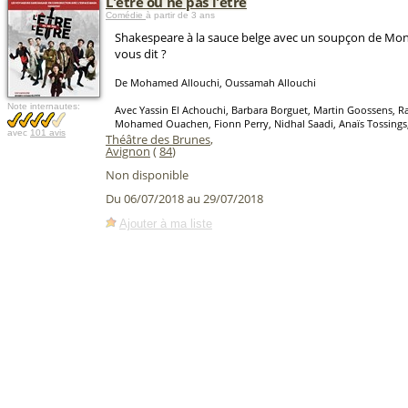
L'être ou ne pas l'être
Comédie
à partir de 3 ans
Shakespeare à la sauce belge avec un soupçon de Mon
vous dit ?
De Mohamed Allouchi, Oussamah Allouchi
Note internautes:
Avec Yassin El Achouchi, Barbara Borguet, Martin Goossens, Ra
Mohamed Ouachen, Fionn Perry, Nidhal Saadi, Anaïs Tossings,
avec
101 avis
Théâtre des Brunes
,
Avignon
(
84
)
Non disponible
Du 06/07/2018 au 29/07/2018
Ajouter à ma liste