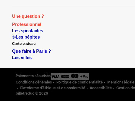
Une question ?
Professionnel
Les spectacles
✨Les pépites
Carte cadeau
Que faire à Paris ?
Les villes
Paiements sécurisés
Conditions générales
Politique de confidentialité
Mentions légale
Plateforme d'éthique et de conformité
Accessibilité
Gestion de
billetreduc ©
2026