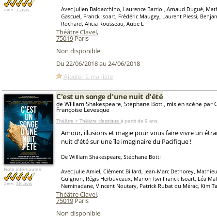
Avec Julien Baldacchino, Laurence Barriol, Arnaud Dugué, Math
avec
7 avis
Gascuel, Franck Isoart, Frédéric Maugey, Laurent Plessi, Benj
Rochard, Alicia Rousseau, Aube L
Théâtre Clavel
,
75019
Paris
Non disponible
Du 22/06/2018 au 24/06/2018
Ajouter à ma liste
C'est un songe d'une nuit d'été
de William Shakespeare, Stéphane Botti, mis en scène par C
Françoise Levesque
Théâtre > Théâtre classique
à partir de 9 ans
Amour, illusions et magie pour vous faire vivre un ét
nuit d'été sur une île imaginaire du Pacifique !
De William Shakespeare, Stéphane Botti
Note internautes:
Avec Julie Amiel, Clément Billard, Jean-Marc Dethorey, Mathieu
Guignon, Régis Herbuveaux, Marion Isvi Franck Isoart, Léa Mal
avec
18 avis
Neminadane, Vincent Noutary, Patrick Rubat du Mérac, Kim Ta
Théâtre Clavel
,
75019
Paris
Non disponible