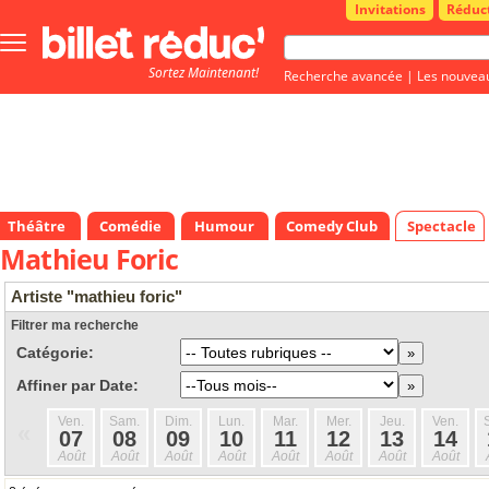
Invitations
Réduc
Bouton
menu
Sortez Maintenant!
principale
Recherche avancée
|
Les nouvea
Théâtre
Comédie
Humour
Comedy Club
Spectacle
Mathieu Foric
Artiste "mathieu foric"
Filtrer ma recherche
Catégorie:
Affiner par Date:
Ven.
Sam.
Dim.
Lun.
Mar.
Mer.
Jeu.
Ven.
«
07
08
09
10
11
12
13
14
Août
Août
Août
Août
Août
Août
Août
Août