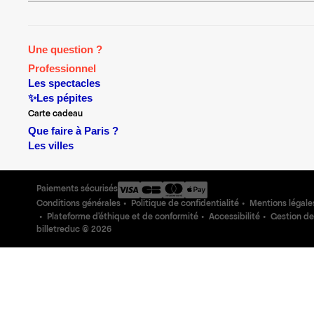
Une question ?
Professionnel
Les spectacles
✨Les pépites
Carte cadeau
Que faire à Paris ?
Les villes
Paiements sécurisés
Conditions générales
Politique de confidentialité
Mentions légale
Plateforme d'éthique et de conformité
Accessibilité
Gestion de
billetreduc ©
2026