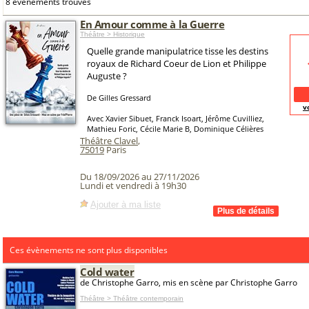
8 événements trouvés
En Amour comme à la Guerre
Théâtre > Historique
Quelle grande manipulatrice tisse les destins
royaux de Richard Coeur de Lion et Philippe
Auguste ?
De Gilles Gressard
v
Avec Xavier Sibuet, Franck Isoart, Jérôme Cuvilliez,
Mathieu Foric, Cécile Marie B, Dominique Célières
Théâtre Clavel
,
75019
Paris
Du 18/09/2026 au 27/11/2026
Lundi et vendredi à 19h30
Ajouter à ma liste
Ces évènements ne sont plus disponibles
Cold water
de Christophe Garro, mis en scène par Christophe Garro
Théâtre > Théâtre contemporain