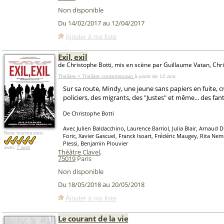
Non disponible
Du 14/02/2017 au 12/04/2017
Ajouter à ma liste
Exil, exil
de Christophe Botti, mis en scène par Guillaume Vatan, Chri
Théâtre > Théâtre contemporain
à partir de 12 ans
Sur sa route, Mindy, une jeune sans papiers en fuite, c
policiers, des migrants, des "Justes" et même... des fan
De Christophe Botti
Avec Julien Baldacchino, Laurence Barriol, Julia Blair, Arnaud
Note internautes:
Foric, Xavier Gascuel, Franck Isoart, Frédéric Maugey, Rita Ne
Plessi, Benjamin Plouvier
avec
7 avis
Théâtre Clavel
,
75019
Paris
Non disponible
Du 18/05/2018 au 20/05/2018
Ajouter à ma liste
Le courant de la vie