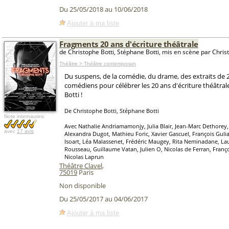
Du 25/05/2018 au 10/06/2018
Ajouter à ma liste
Fragments 20 ans d'écriture théâtrale
de Christophe Botti, Stéphane Botti, mis en scène par Chris
Théâtre > Théâtre contemporain
Du suspens, de la comédie, du drame, des extraits de 2
comédiens pour célébrer les 20 ans d'écriture théâtra
Botti !
De Christophe Botti, Stéphane Botti
Note internautes:
Avec Nathalie Andriamamonjy, Julia Blair, Jean-Marc Dethorey
avec
17 avis
Alexandra Dugot, Mathieu Foric, Xavier Gascuel, François Guli
Isoart, Léa Malassenet, Frédéric Maugey, Rita Neminadane, Laur
Rousseau, Guillaume Vatan, Julien O, Nicolas de Ferran, Franç
Nicolas Laprun
Théâtre Clavel
,
75019
Paris
Non disponible
Du 25/05/2017 au 04/06/2017
Ajouter à ma liste