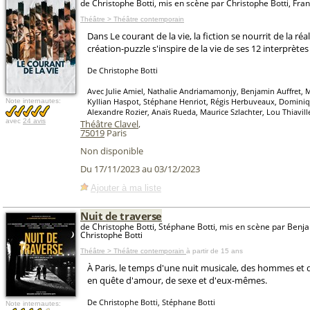
de Christophe Botti, mis en scène par Christophe Botti, Fr
Théâtre > Théâtre contemporain
Dans Le courant de la vie, la fiction se nourrit de la réal
création-puzzle s'inspire de la vie de ses 12 interprètes
De Christophe Botti
Avec Julie Amiel, Nathalie Andriamamonjy, Benjamin Auffret, M
Kyllian Haspot, Stéphane Henriot, Régis Herbuveaux, Dominiq
Note internautes:
Alexandre Rozier, Anaïs Rueda, Maurice Szlachter, Lou Thiavill
avec
24 avis
Théâtre Clavel
,
75019
Paris
Non disponible
Du 17/11/2023 au 03/12/2023
Ajouter à ma liste
Nuit de traverse
de Christophe Botti, Stéphane Botti, mis en scène par Benja
Christophe Botti
Théâtre > Théâtre contemporain
à partir de 15 ans
À Paris, le temps d'une nuit musicale, des hommes et
en quête d'amour, de sexe et d'eux-mêmes.
De Christophe Botti, Stéphane Botti
Note internautes: