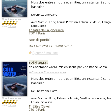
Huis clos entre amours et amitiés, un instantané sur d
basculer.
De Christophe Garro
Note internautes:
Avec Mathieu Foric, Louise Piovesan, Fabien Le Mouël, Franç
Labourasse
avec
27 avis
Théâtre de La Jonquière
,
75017
Paris
Non disponible
Du 11/01/2017 au 14/01/2017
Ajouter à ma liste
Cold water
de Christophe Garro, mis en scène par Christophe Garro
Théâtre > Théâtre contemporain
Huis clos entre amours et amitiés, un instantané sur d
basculer.
De Christophe Garro
Avec Mathieu Foric, Fabien Le Mouël, Emeline Labourasse, Fr
Note internautes:
Louise Piovesan
avec
27 avis
Théâtre Clavel
,
75019
Paris