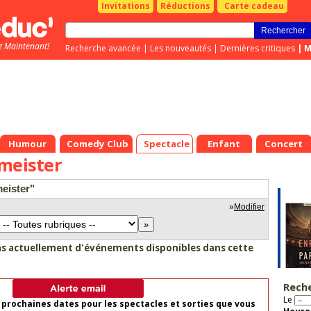
Invitations
Réductions
Carte cadeau
z Maintenant!
Recherche avancée
|
Les nouveautés
|
Dernières critiques
|
M
Humour
Comedy Club
Spectacle
Enfant
Concert
meister
meister"
»
Modifier
as actuellement d'événements disponibles dans cette
Rech
Le
 prochaines dates pour les spectacles et sorties que vous