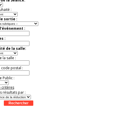
de la Séance:
virtuelle à la Cité de
l'Histoire
uhaité :
Expérience unique !
Offre
promotionnelle.
e sortie :
Jusqu'à -35%
d'événement :
es :
té de la salle:
la salle :
u code postal :
 Public :
 critères
es résultats par :