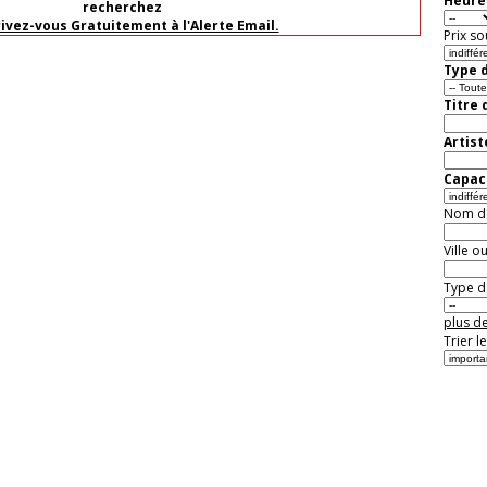
Heure 
recherchez
rivez-vous Gratuitement à l'Alerte Email.
Prix so
Type d
Titre 
Artist
Capaci
Nom de 
Ville o
Type de
plus de
Trier l