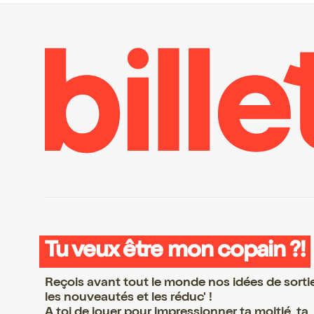
Tu veux être mon copain ?!
Reçois avant tout le monde nos idées de sorti
les nouveautés et les réduc' !
A toi de jouer pour impressionner ta moitié, ta