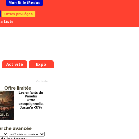
Mon BilletReduc
Offres privilèges
a Liste
Activité
Expo
Offre limitée
Les enfants du
Paradis
Offre
exceptionnelle.
Jusqu'à -37%
erche avancée
Éternelle Notre-
Dame : Une
expédition
immersive en réalité