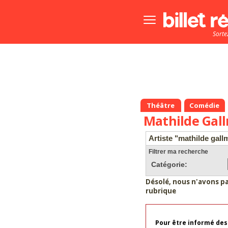
Bouton
menu
Sorte
principale
Théâtre
Comédie
Mathilde Gall
Artiste "mathilde gall
Filtrer ma recherche
Catégorie:
Désolé, nous n'avons p
rubrique
Pour être informé des