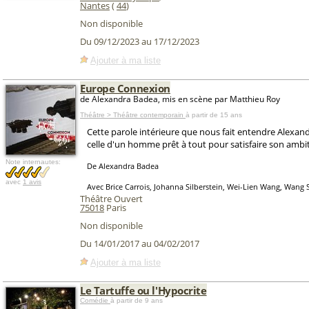
Nantes
(
44
)
Non disponible
Du 09/12/2023 au 17/12/2023
Ajouter à ma liste
Europe Connexion
de Alexandra Badea, mis en scène par Matthieu Roy
Théâtre > Théâtre contemporain
à partir de 15 ans
Cette parole intérieure que nous fait entendre Alexan
celle d'un homme prêt à tout pour satisfaire son ambi
Note internautes:
De Alexandra Badea
avec
1 avis
Avec Brice Carrois, Johanna Silberstein, Wei-Lien Wang, Wang
Théâtre Ouvert
75018
Paris
Non disponible
Du 14/01/2017 au 04/02/2017
Ajouter à ma liste
Le Tartuffe ou l'Hypocrite
Comédie
à partir de 9 ans