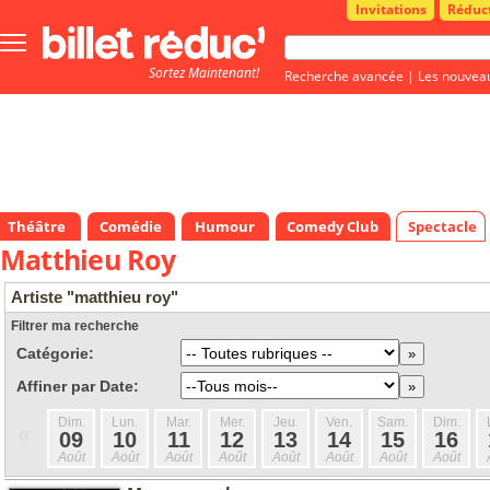
Invitations
Réduc
Bouton
menu
Sortez Maintenant!
principale
Recherche avancée
|
Les nouvea
Théâtre
Comédie
Humour
Comedy Club
Spectacle
Matthieu Roy
Artiste "matthieu roy"
Filtrer ma recherche
Catégorie:
Affiner par Date:
Dim.
Lun.
Mar.
Mer.
Jeu.
Ven.
Sam.
Dim.
«
09
10
11
12
13
14
15
16
Août
Août
Août
Août
Août
Août
Août
Août