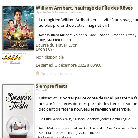
William Arribart, naufragé de l'Île des Rêves
Spectacles > Comédie musicale
Le magicien William Arribart vous invite à un voyage u
au plus profond de votre imagination !
Avec William Arribart, Valentin Davy, Rozenn Simonet, Tiffany
Roy, Mathieu Girard
Bourse du Travail Lyon
,
Lyon
(
69
)
Note internautes:
Non disponible
avec
81 avis
Le samedi 3 décembre 2022 à 00h00
Ajouter à ma liste
Siempre fiesta
Comédie
Laissez vous porter par ce conte de Noël, pas tout à fai
ans après le décès de leurs parents, les frères et soeurs
décident de fêter à nouveau le réveillon ensemble.
De Luis Garcia-Araus, Susana Sanchez, Javier Garcia Yagüe
Avec Mathieu David, Fabian Godineau-Le Roy, Gwenaëlle Seill
Sendoa, Frédéric Touffe, Marie Touzeau