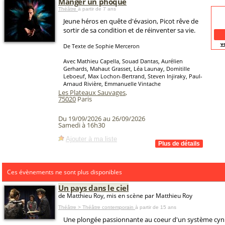
Manger un phoque
Théâtre
à partir de 7 ans
Jeune héros en quête d'évasion, Picot rêve de
sortir de sa condition et de réinventer sa vie.
v
De Texte de Sophie Merceron
Avec Mathieu Capella, Souad Dantas, Aurélien
Gerhards, Mahaut Grasset, Léa Launay, Domitille
Leboeuf, Max Lochon-Bertrand, Steven Injiraky, Paul-
Arnaud Rivière, Emmanuelle Vintache
Les Plateaux Sauvages
,
75020
Paris
Du 19/09/2026 au 26/09/2026
Samedi à 16h30
Ajouter à ma liste
Ces évènements ne sont plus disponibles
Un pays dans le ciel
de Matthieu Roy, mis en scène par Matthieu Roy
Théâtre > Théâtre contemporain
à partir de 15 ans
Une plongée passionnante au coeur d'un système cyn