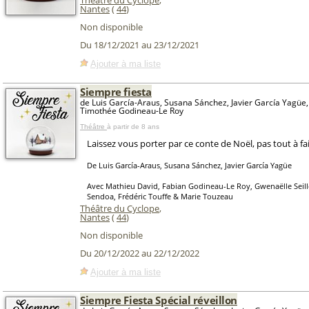
Théâtre du Cyclope
,
Nantes
(
44
)
Non disponible
Du 18/12/2021 au 23/12/2021
Ajouter à ma liste
Siempre fiesta
de Luis García-Araus, Susana Sánchez, Javier García Yagüe,
Timothée Godineau-Le Roy
Théâtre
à partir de 8 ans
Laissez vous porter par ce conte de Noël, pas tout à fai
De Luis García-Araus, Susana Sánchez, Javier García Yagüe
Avec Mathieu David, Fabian Godineau-Le Roy, Gwenaëlle Seill
Sendoa, Frédéric Touffe & Marie Touzeau
Théâtre du Cyclope
,
Nantes
(
44
)
Non disponible
Du 20/12/2022 au 22/12/2022
Ajouter à ma liste
Siempre Fiesta Spécial réveillon