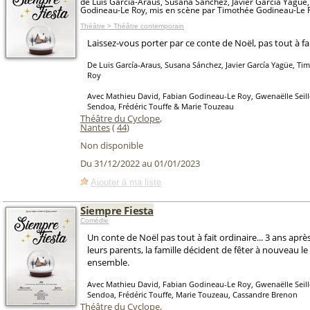
de Luis García-Araus, Susana Sánchez, Javier García Yagüe
Godineau-Le Roy, mis en scène par Timothée Godineau-Le 
Théâtre > Théâtre contemporain
Laissez-vous porter par ce conte de Noël, pas tout à fai
De Luis García-Araus, Susana Sánchez, Javier García Yagüe, T
Roy
Avec Mathieu David, Fabian Godineau-Le Roy, Gwenaëlle Seill
Sendoa, Frédéric Touffe & Marie Touzeau
Théâtre du Cyclope
,
Nantes
(
44
)
Non disponible
Du 31/12/2022 au 01/01/2023
Ajouter à ma liste
Siempre Fiesta
Comédie
Un conte de Noël pas tout à fait ordinaire... 3 ans aprè
leurs parents, la famille décident de fêter à nouveau le
ensemble.
Avec Mathieu David, Fabian Godineau-Le Roy, Gwenaëlle Seill
Sendoa, Frédéric Touffe, Marie Touzeau, Cassandre Brenon
Théâtre du Cyclope
,