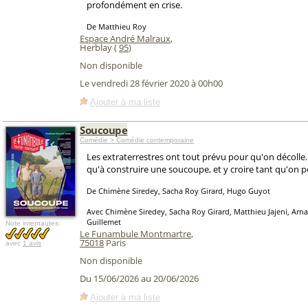
profondément en crise.
De Matthieu Roy
Espace André Malraux
,
Herblay (
95
)
Non disponible
Le vendredi 28 février 2020 à 00h00
Ajouter à ma liste
Soucoupe
Comédie > Comédie contemporaine
Les extraterrestres ont tout prévu pour qu'on décolle. 
qu'à construire une soucoupe, et y croire tant qu'on pe
De Chimène Siredey, Sacha Roy Girard, Hugo Guyot
Avec Chimène Siredey, Sacha Roy Girard, Matthieu Jajeni, Arnau
Guillemet
Note internautes:
Le Funambule Montmartre
,
75018
Paris
avec
1 avis
Non disponible
Du 15/06/2026 au 20/06/2026
Ajouter à ma liste