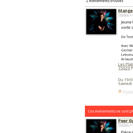
2 événements trouvés
Manger
Théâtre
à 
Jeune 
sortir
De Tex
Avec Ma
Gerhard
Leboeuf
Arnaud
Les Pla
75020
P
Du 19/0
Samedi 
Ajoute
Ces évènements ne sont pl
Peer G
Théâtre
à 
Pièce 