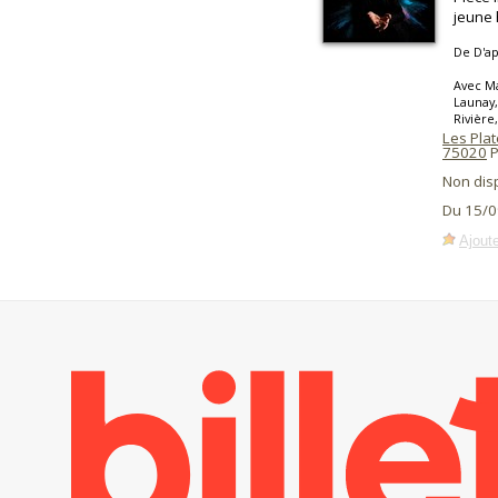
jeune
De D'ap
Avec Ma
Launay,
Rivière
Les Pla
75020
P
Non dis
Du 15/0
Ajoute