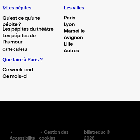
✨Les pépites
Les villes
Paris
Qu'est ce qu'une
pépite ?
Lyon
Les pépites du théâtre
Marseille
Les pépites de
Avignon
l'humour
Lille
Carte cadeau
Autres
Que faire à Paris ?
Ce week-end
Ce mois-ci
Gestion des
billetreduc ©
Accessibilité
cookies
2026