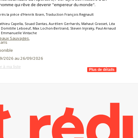
 homme qui rêve de devenir "empereur du monde".
rès la pièce d'Henrik Ibsen, Traduction François Regnault
thieu Capella, Souad Dantas, Aurélien Gerhards, Mahaut Grasset, Léa
 Domitille Leboeuf, Max Lochon-Bertrand, Steven Injiraky, Paul-Arnaud
, Emmanuelle Vintache
teaux Sauvages
,
aris
ponible
9/2026 au 26/09/2026
r à ma liste