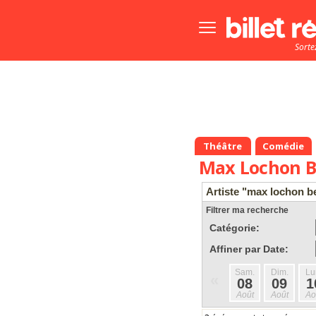
Bouton
menu
Sorte
principale
Théâtre
Comédie
Max Lochon B
Artiste "max lochon b
Filtrer ma recherche
Catégorie:
Affiner par Date:
Sam.
Dim.
Lu
«
08
09
1
Août
Août
Ao