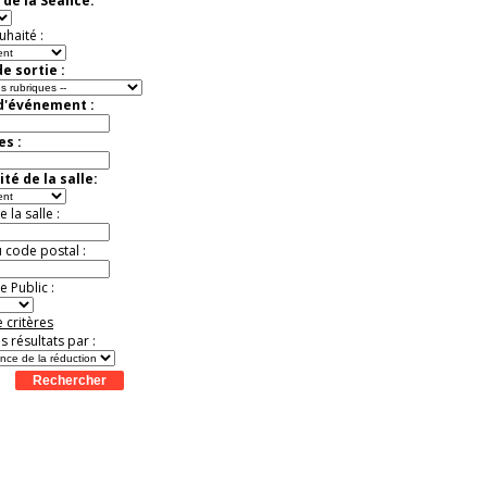
 de la Séance:
Jusqu'à -50%
uhaité :
e sortie :
 d'événement :
es :
té de la salle:
la salle :
u code postal :
 Public :
 critères
es résultats par :