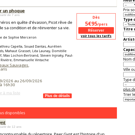
Heure
Prix so
 un phoque
partir de 7 ans
Dès
Type d
héros en quête d'évasion, Picot rêve de
5€95
/pers
 de sa condition et de réinventer sa vie.
Titre
voir tous les tarifs
te de Sophie Merceron
Artist
thieu Capella, Souad Dantas, Aurélien
Capaci
s, Mahaut Grasset, Léa Launay, Domitille
, Max Lochon-Bertrand, Steven Injiraky, Paul-
Nom de 
 Rivière, Emmanuelle Vintache
teaux Sauvages
,
aris
Ville o
Type de
9/2026 au 26/09/2026
à 16h30
plus de
r à ma liste
Trier l
us disponibles
ynt
partir de 12 ans
incontournable du répertoire, Peer Gynt est l'histoire d'un