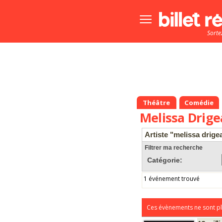
Bouton
menu
Sorte
principale
Théâtre
Comédie
Melissa Drige
Artiste "melissa drige
Filtrer ma recherche
Catégorie:
1 événement trouvé
Ces évènements ne sont pl