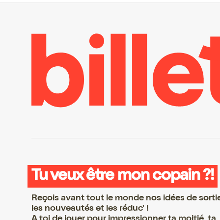
Tu veux être mon copain ?!
Reçois avant tout le monde nos idées de sorti
les nouveautés et les réduc' !
A toi de jouer pour impressionner ta moitié, ta