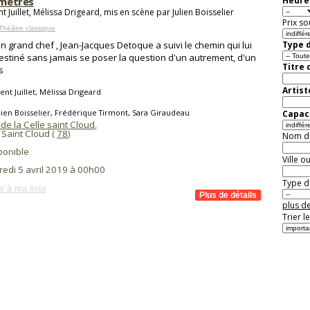
imètres
Heure 
t Juillet, Mélissa Drigeard, mis en scène par Julien Boisselier
Prix so
Théâtre classique
'un grand chef , Jean-Jacques Detoque a suivi le chemin qui lui
Type d
destiné sans jamais se poser la question d'un autrement, d'un
Titre 
s
Artist
ent Juillet, Mélissa Drigeard
lien Boisselier, Frédérique Tirmont, Sara Giraudeau
Capaci
de la Celle saint Cloud
,
 Saint Cloud (
78
)
Nom de 
ponible
Ville o
redi 5 avril 2019 à 00h00
Type de
r à ma liste
plus de
Trier l