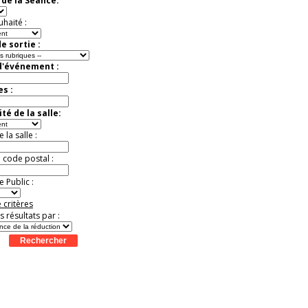
de la Séance:
Jusqu'à -33%
uhaité :
e sortie :
d'événement :
es :
té de la salle:
la salle :
u code postal :
 Public :
 critères
es résultats par :