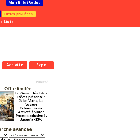
Mon BilletReduc
Offres privilèges
a Liste
Activité
Expo
Offre limitée
Le Grand Hôtel des
Rêves présente :
Jules Verne, Le
Voyage
Extraordinaire
Activité à vivre !
Promo exclusive ! .
Jusqu'à -13%
erche avancée
Cendrillon, la
véritable histoire
Offre
exceptionnelle.