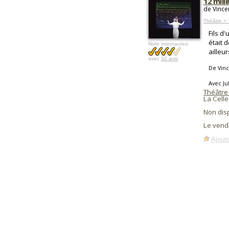
12 mill
de Vincen
Théâtre > 
Fils d
était 
Note internautes:
ailleur
avec
32 avis
De Vinc
Avec Ju
Théâtre 
La Celle
Non dis
Le vend
Ajoute