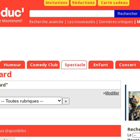
Invitations
Réductions
Carte cadeau
z Maintenant!
Recherche avancée
|
Les nouveautés
|
Dernières critiques
|
M
Humour
Comedy Club
Spectacle
Enfant
Concert
ard
ard"
»
Modifier
Rech
us disponibles
Le