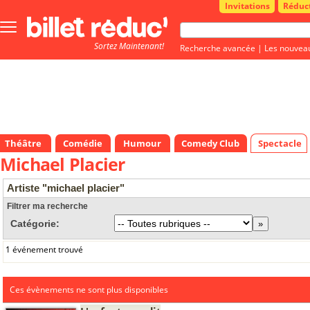
Invitations
Réduc
Bouton
menu
Sortez Maintenant!
principale
Recherche avancée
|
Les nouvea
Théâtre
Comédie
Humour
Comedy Club
Spectacle
Michael Placier
Artiste "michael placier"
Filtrer ma recherche
Catégorie:
1 événement trouvé
Ces évènements ne sont plus disponibles