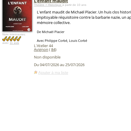
L'enfant maudit
Théâtre > Historique
à partir de 10 ans
L'enfant maudit de Michaël Placier. Un huis clos histor
impitoyable réquisitoire contre la barbarie nazie, un ap
mémoire collective.
De Michaël Placier
Note internautes:
Avec Philippe Corbé, Louis Corbé
avec
11 avis
L'Atelier 44
Avignon
(
84
)
Non disponible
Du 04/07/2026 au 25/07/2026
Ajouter à ma liste