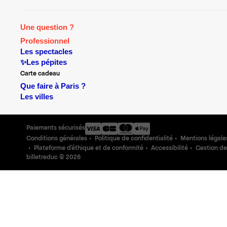
Une question ?
Professionnel
Les spectacles
✨Les pépites
Carte cadeau
Que faire à Paris ?
Les villes
Paiements sécurisés
Conditions générales
Politique de confidentialité
Mentions légale
Plateforme d'éthique et de conformité
Accessibilité
Gestion de
billetreduc ©
2026