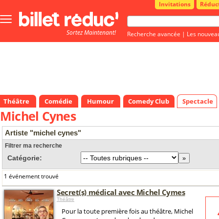
Invitations
Réduc
Bouton
menu
Sortez Maintenant!
principale
Recherche avancée
|
Les nouvea
Théâtre
Comédie
Humour
Comedy Club
Spectacle
Michel Cynes
Artiste "michel cynes"
Filtrer ma recherche
Catégorie:
1 événement trouvé
Secret(s) médical avec Michel Cymes
Théâtre
Pour la toute première fois au théâtre, Michel