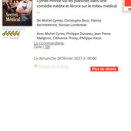
Cymes monte sur les planches dans une
comédie inédite et féroce sur le milieu médical
v
...
De Michel Cymes, Christophe Brun, Patrice
Reomedenne, Nicolas Lumbreras
Note internautes:
Avec Michel Cynes, Philippe Dusseau, Jean Pierre
avec
90 avis
Malignon, Clémence Thioly, Philippe Vieux
La Commanderie
,
Dole (
39
)
Le dimanche 28 février 2027 à 18h00
Ajouter à ma liste