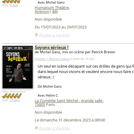
Avec Michel Ganz
avec
9 avis
Humanum Théâtre
,
Avignon
(
84
)
Non disponible
Du 15/07/2023 au 29/07/2023
Ajouter à ma liste
Soyons sérieux !
de Michel Ganz, mis en scène par Patrick Breton
Théâtre > Seul en scène
à partir de 15 ans
Un seul en scène décapant sur ces drôles de gens qui 
dans lequel nous vivons et veulent encore nous faire cr
sérieux...!
De Michel Ganz
Note internautes:
Avec Helim C.
La Comédie Saint Michel - grande salle
,
avec
15 avis
75005
Paris
Non disponible
Le dimanche 31 décembre 2023 à 00h00
Ajouter à ma liste