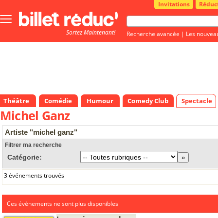
Invitations
Réduc
Bouton
menu
Sortez Maintenant!
principale
Recherche avancée
|
Les nouvea
Théâtre
Comédie
Humour
Comedy Club
Spectacle
Michel Ganz
Artiste "michel ganz"
Filtrer ma recherche
Catégorie:
3 événements trouvés
Ces évènements ne sont plus disponibles