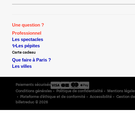
Une question ?
Professionnel
Les spectacles
✨Les pépites
Carte cadeau
Que faire à Paris ?
Les villes
Paiements sécurisés
Conditions générales
Politique de confidentialité
Mentions légale
Plateforme d'éthique et de conformité
Accessibilité
Gestion de
billetreduc ©
2026