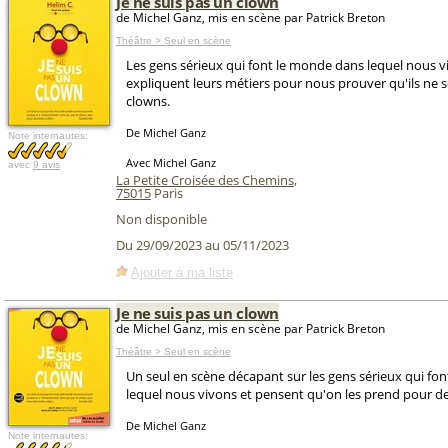
Je ne suis pas un clown
de Michel Ganz, mis en scène par Patrick Breton
Théâtre > Seul en scène
Les gens sérieux qui font le monde dans lequel nous 
expliquent leurs métiers pour nous prouver qu'ils ne 
clowns.
De Michel Ganz
Note internautes:
Avec Michel Ganz
avec
9 avis
La Petite Croisée des Chemins
,
75015
Paris
Non disponible
Du 29/09/2023 au 05/11/2023
Ajouter à ma liste
Je ne suis pas un clown
de Michel Ganz, mis en scène par Patrick Breton
Théâtre > Seul en scène
Un seul en scène décapant sur les gens sérieux qui fo
lequel nous vivons et pensent qu'on les prend pour d
De Michel Ganz
Note internautes: