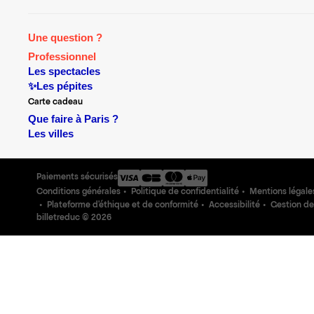
Une question ?
Professionnel
Les spectacles
✨Les pépites
Carte cadeau
Que faire à Paris ?
Les villes
Paiements sécurisés
Conditions générales
Politique de confidentialité
Mentions légale
Plateforme d'éthique et de conformité
Accessibilité
Gestion de
billetreduc ©
2026