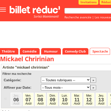
Invitations
Réduc
Bouton
menu
Sortez Maintenant!
principale
Recherche avancée
|
Les nouvea
Théâtre
Comédie
Humour
Comedy Club
Spectacle
Mickael Chririnian
Artiste "mickael chririnian"
Filtrer ma recherche
Catégorie:
Affiner par Date:
Jeu.
Ven.
Sam.
Dim.
Lun.
Mar.
Mer.
Jeu.
«
06
07
08
09
10
11
12
13
Août
Août
Août
Août
Août
Août
Août
Août