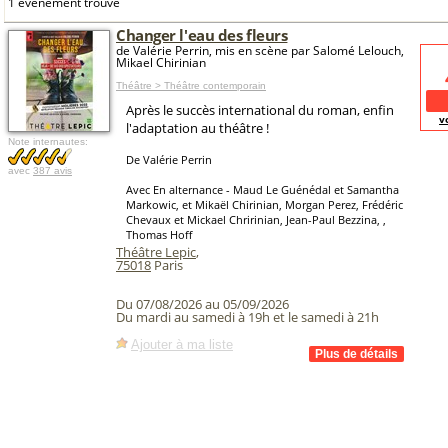
1 événement trouvé
Changer l'eau des fleurs
de Valérie Perrin, mis en scène par Salomé Lelouch,
Mikael Chirinian
Théâtre > Théâtre contemporain
Après le succès international du roman, enfin
v
l'adaptation au théâtre !
Note internautes:
De Valérie Perrin
avec
387 avis
Avec En alternance - Maud Le Guénédal et Samantha
Markowic, et Mikaël Chirinian, Morgan Perez, Frédéric
Chevaux et Mickael Chririnian, Jean-Paul Bezzina, ,
Thomas Hoff
Théâtre Lepic
,
75018
Paris
Du 07/08/2026 au 05/09/2026
Du mardi au samedi à 19h et le samedi à 21h
Ajouter à ma liste