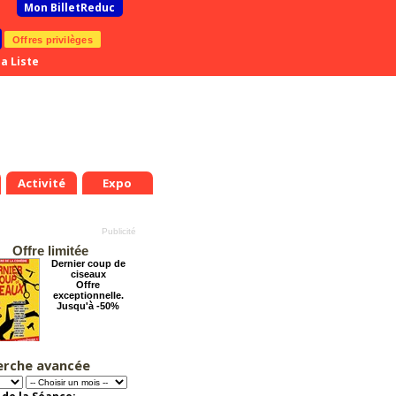
Mon BilletReduc
Offres privilèges
a Liste
Activité
Expo
Offre limitée
Dernier coup de
ciseaux
Offre
exceptionnelle.
Jusqu'à -50%
erche avancée
Éternelle Notre-
Dame : Une
expédition
immersive en réalité