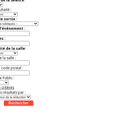
de la Séance:
virtuelle à la Cité de
l'Histoire
uhaité :
Expérience unique !
Offre
promotionnelle.
e sortie :
Jusqu'à -35%
d'événement :
es :
té de la salle:
la salle :
u code postal :
 Public :
 critères
es résultats par :