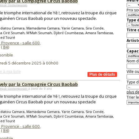
ely par la Compagnie Circus Baobab
Heure 
irque contemporain
Prix so
le triomphe international de Yé !, retrouvez la troupe du cirque
 guinéen Circus Baobab pour un nouveau spectacle.
Type d
adiatou Camara, Mamadama Camara, Yarie Camara, Sira Conde,
Titre 
a Ciré Soumah, M'Mah Soumah, Djibril Coumbassa, Amara Tambassa,
ed Touré
Artist
 Provence - salle 600
,
(
84
)
Capaci
ponible
Nom de 
redi 5 décembre 2025 à 00h00
Ville o
r à ma liste
Type de
ely par la Compagnie Circus Baobab
Cirque contemporain
à partir de 9 ans
plus de
le triomphe international de Yé !, retrouvez la troupe du cirque
Trier l
 guinéen Circus Baobab pour un nouveau spectacle
adiatou Camara, Mamadama Camara, Yarie Camara, Sira Conde,
a Ciré Soumah, M'Mah Soumah, Djibril Coumbassa, Amara Tambassa,
ed Touré
 Provence - salle 600
,
(
84
)
ponible