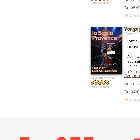
avec
21 avis
Du 05/0
Ajoute
Yongoy
Cirque > 
Retrou
nouvea
Avec K
Soumah
Souro D
La Scala
Avignon
Note internautes:
Non dis
avec
21 avis
Du 04/0
Ajoute