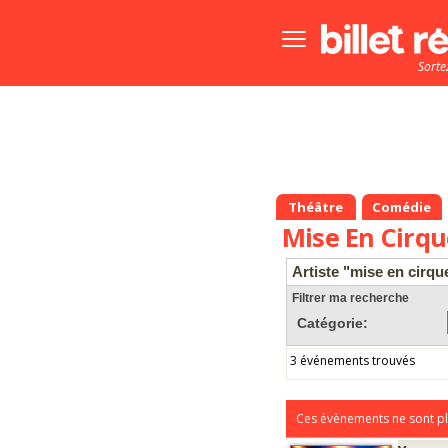
Bouton
menu
Sorte
principale
Théâtre
Comédie
Mise En Cirqu
Artiste "mise en cirqu
Filtrer ma recherche
Catégorie:
3 événements trouvés
Ces évènements ne sont pl