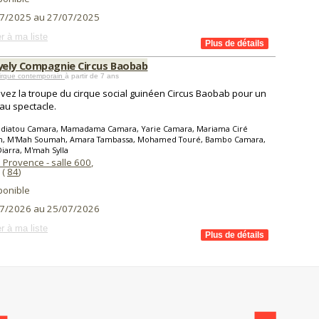
7/2025 au 27/07/2025
r à ma liste
ely Compagnie Circus Baobab
Cirque contemporain
à partir de 7 ans
vez la troupe du cirque social guinéen Circus Baobab pour un
u spectacle.
adiatou Camara, Mamadama Camara, Yarie Camara, Mariama Ciré
, M'Mah Soumah, Amara Tambassa, Mohamed Touré, Bambo Camara,
iarra, M'mah Sylla
 Provence - salle 600
,
(
84
)
ponible
7/2026 au 25/07/2026
r à ma liste