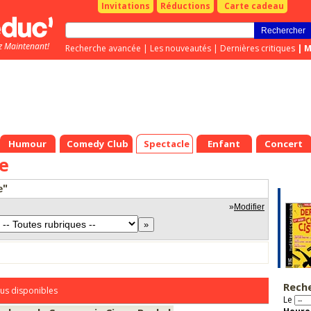
Invitations
Réductions
Carte cadeau
z Maintenant!
Recherche avancée
|
Les nouveautés
|
Dernières critiques
|
M
Humour
Comedy Club
Spectacle
Enfant
Concert
e
e"
»
Modifier
Rech
us disponibles
Le