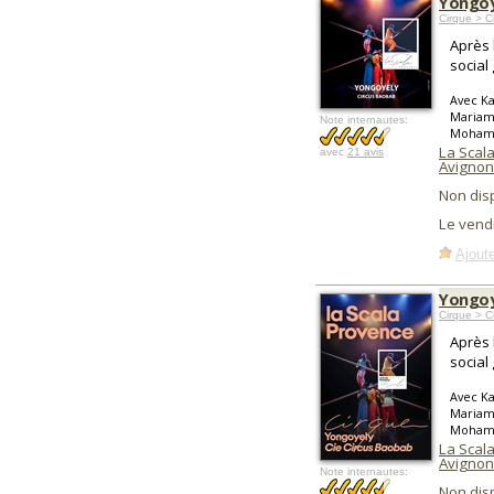
Yongoy
Cirque > C
Après 
social
Avec K
Mariam
Note internautes:
Moham
La Scala
avec
21 avis
Avignon
Non dis
Le vend
Ajoute
Yongoy
Cirque > 
Après 
social
Avec K
Mariam
Moham
La Scala
Avignon
Note internautes:
Non dis