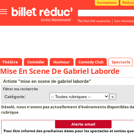
Invitations
Réduc
Bouton
menu
Sortez Maintenant!
principale
Recherche avancée
|
Les nouvea
Théâtre
Comédie
Humour
Comedy Club
Spectacle
Mise En Scene De Gabriel Laborde
Artiste "mise en scene de gabriel laborde"
Filtrer ma recherche
Catégorie:
Désolé, nous n'avons pas actuellement d'événements disponibles da
rubrique
Pour être informé des prochaines dates pour les spectacles et sorties qu