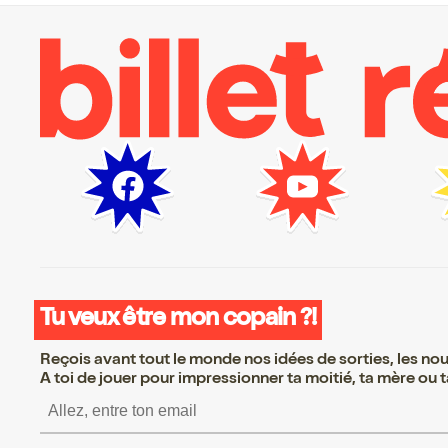
Tu veux être mon copain ?!
Reçois avant tout le monde nos idées de sorties, les nouv
A toi de jouer pour impressionner ta moitié, ta mère ou ta
S’inscrire S’inscrire S