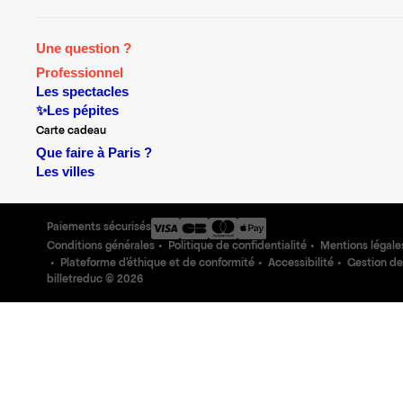
Une question ?
Professionnel
Les spectacles
✨Les pépites
Carte cadeau
Que faire à Paris ?
Les villes
Paiements sécurisés
Conditions générales
Politique de confidentialité
Mentions légale
Plateforme d'éthique et de conformité
Accessibilité
Gestion de
billetreduc ©
2026