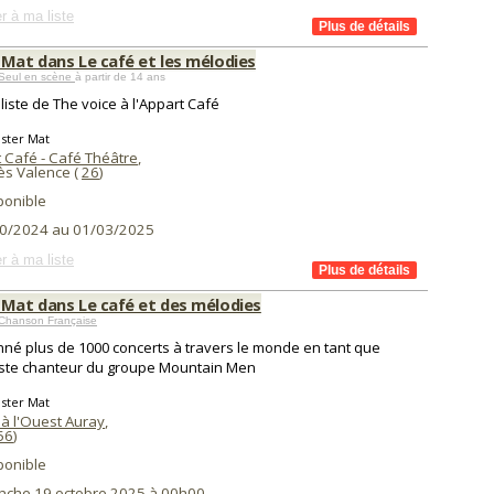
r à ma liste
 Mat dans Le café et les mélodies
 Seul en scène
à partir de 14 ans
aliste de The voice à l'Appart Café
ster Mat
 Café - Café Théâtre
,
ès Valence (
26
)
ponible
0/2024 au 01/03/2025
r à ma liste
 Mat dans Le café et des mélodies
 Chanson Française
onné plus de 1000 concerts à travers le monde en tant que
iste chanteur du groupe Mountain Men
ster Mat
 à l'Ouest Auray
,
56
)
ponible
nche 19 octobre 2025 à 00h00