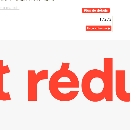
r à ma liste
1
/
2
/
3