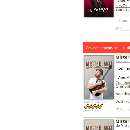
Avec Mi
Les Tro
Saint Et
Le jeud
Ajoute
Ces évènements ne sont pl
Mister
Théâtre > 
Le fin
Avec Mi
Comédie
Grenobl
Non dis
Du 24/0
Note internautes:
Ajoute
avec
7 avis
Mister
de Miste