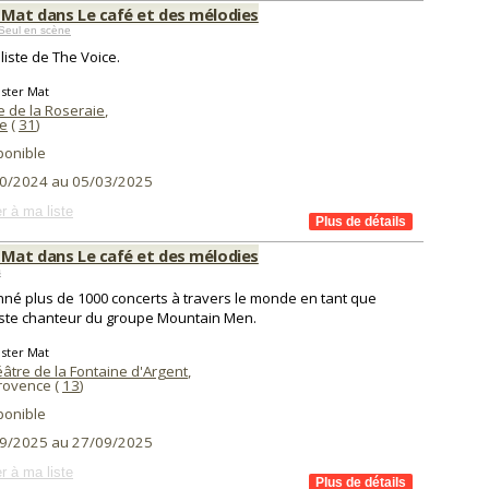
 Mat dans Le café et des mélodies
Seul en scène
aliste de The Voice.
ster Mat
 de la Roseraie
,
e
(
31
)
ponible
0/2024 au 05/03/2025
r à ma liste
 Mat dans Le café et des mélodies
s
onné plus de 1000 concerts à travers le monde en tant que
iste chanteur du groupe Mountain Men.
ster Mat
âtre de la Fontaine d'Argent
,
Provence (
13
)
ponible
9/2025 au 27/09/2025
r à ma liste