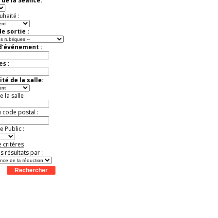
 de la Séance:
Extraordinaire
Activité à vivre !
uhaité :
Promo exclusive ! .
Jusqu'à -13%
e sortie :
 d'événement :
es :
té de la salle:
la salle :
u code postal :
 Public :
 critères
es résultats par :