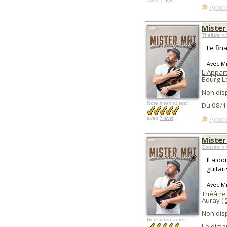
avec
7 avis
Ajoute
Mister
Théâtre >
Le fin
Avec Mi
L'Appart
Bourg L
Non dis
Note internautes:
Du 08/1
avec
7 avis
Ajoute
Mister
Concert >
Il a d
guitar
Avec Mi
Théâtre
Auray (
Non dis
Note internautes:
Le dima