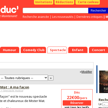
Invitations
Réductions
Carte cadeau
z Maintenant!
Recherche avancée
|
Les nouveautés
|
Dernières critiques
|
M
Humour
Comedy Club
Spectacle
Enfant
Concert
»
Modifier
 Mat : A ma façon
 > Spectacle musical
Dès
façon" est le nouveau spectacle
22€00
/pers
Rech
ste et chaleureux de Mister Mat.
Le
voir tous les tarifs