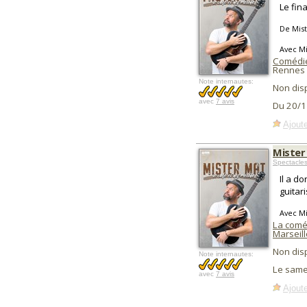
Le fin
De Mis
Avec Mi
Comédi
Rennes 
Note internautes:
Non dis
avec
7 avis
Du 20/1
Ajoute
Mister
Spectacle
Il a d
guitar
Avec Mi
La comé
Marseill
Non dis
Note internautes:
Le same
avec
7 avis
Ajoute