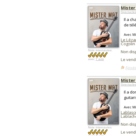
Mister
Spectacles
Il a c
de tél
Avec Mi
Le Léza
Cogolin
Note internautes:
Non dis
Le vend
avec
7 avis
Ajoute
Mister
Spectacles
Il a d
guitar
Avec Mi
Lablasc
Lablach
Non dis
Note internautes:
Le vend