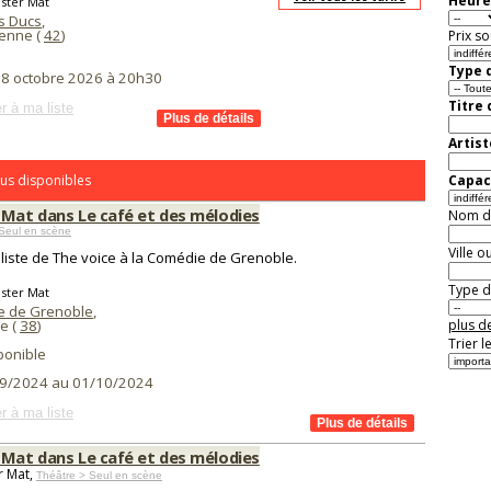
Heure
ster Mat
is Ducs
,
ienne (
42
)
Prix so
Type d
i 8 octobre 2026 à 20h30
Titre
r à ma liste
Artist
us disponibles
Capaci
 Mat dans Le café et des mélodies
Nom de 
Seul en scène
Ville o
aliste de The voice à la Comédie de Grenoble.
Type de
ster Mat
 de Grenoble
,
e (
38
)
plus de
Trier l
ponible
9/2024 au 01/10/2024
r à ma liste
 Mat dans Le café et des mélodies
r Mat,
Théâtre > Seul en scène