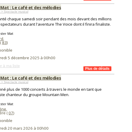
 Mat : Le café et des mélodies
 > Spectacle musical
hanté chaque samedi soir pendant des mois devant des millions
éspectateurs durant l'aventure The Voice dont il finira finaliste.
ster Mat
rd
,
 (
83
)
ponible
redi 5 décembre 2025 à 00h00
r à ma liste
 Mat : Le café et des mélodies
 > Spectacle musical
onné plus de 1000 concerts à travers le monde en tant que
iste chanteur du groupe Mountain Men.
ster Mat
ène
,
ère (
07
)
ponible
redi 20 mars 2026 à 00h00