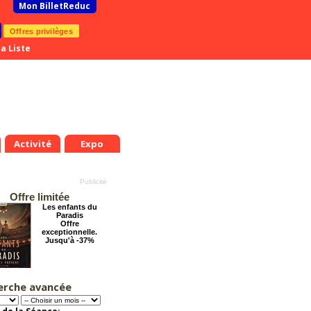
Mon BilletReduc
Offres privilèges
a Liste
Activité
Expo
Offre limitée
Les enfants du
Paradis
Offre
exceptionnelle.
Jusqu'à -37%
erche avancée
Le Grand Hôtel des
Rêves présente :
Jules Verne, Le
Voyage