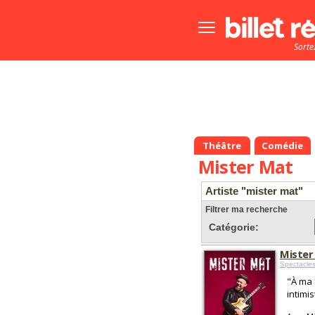
Bouton
menu
Sorte
principale
Théâtre
Comédie
Mister Mat
Artiste "mister mat"
Filtrer ma recherche
Catégorie:
Mister
Spectacles
"À ma 
intimi