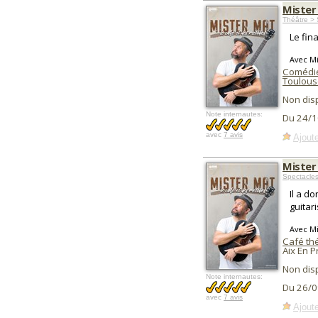
Mister
Théâtre > 
Le fin
Avec Mi
Comédie
Toulous
Non dis
Note internautes:
Du 24/1
avec
7 avis
Ajoute
Mister
Spectacle
Il a d
guitar
Avec Mi
Café thé
Aix En 
Non dis
Note internautes:
Du 26/0
avec
7 avis
Ajoute