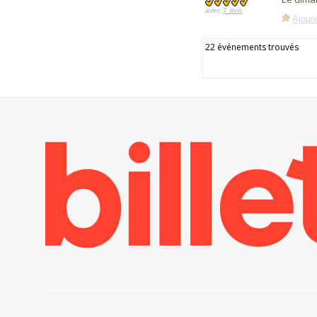
avec
7 avis
Ajoute
22 événements trouvés