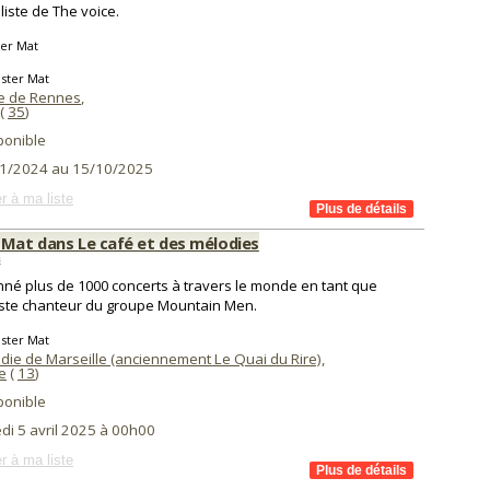
aliste de The voice.
ter Mat
ster Mat
e de Rennes
,
(
35
)
ponible
1/2024 au 15/10/2025
r à ma liste
 Mat dans Le café et des mélodies
s
onné plus de 1000 concerts à travers le monde en tant que
iste chanteur du groupe Mountain Men.
ster Mat
die de Marseille (anciennement Le Quai du Rire)
,
e
(
13
)
ponible
di 5 avril 2025 à 00h00
r à ma liste