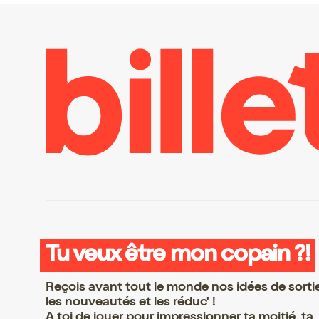
Tu veux être mon copain ?!
Reçois avant tout le monde nos idées de sorti
les nouveautés et les réduc' !
A toi de jouer pour impressionner ta moitié, ta