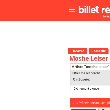
Bouton
menu
Sorte
principale
Théâtre
Comédie
Moshe Leiser
Artiste "moshe leiser"
Filtrer ma recherche
Catégorie:
1 événement trouvé
Ces évènements ne sont pl