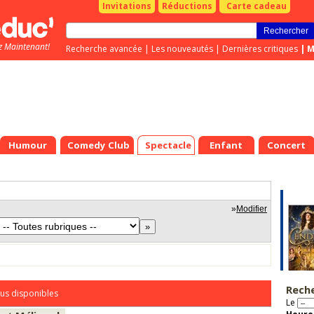
Invitations
Réductions
Carte cadeau
z Maintenant!
Recherche avancée
|
Les nouveautés
|
Dernières critiques
|
M
Humour
Comedy Club
Spectacle
Enfant
Concert
»
Modifier
Rech
us disponibles
Le