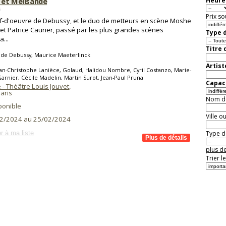
s et Mélisande
Heure 
s
Prix so
f-d'oeuvre de Debussy, et le duo de metteurs en scène Moshe
 et Patrice Caurier, passé par les plus grandes scènes
Type d
...
Titre 
ude Debussy, Maurice Maeterlinck
Artist
an-Christophe Lanièce, Golaud, Halidou Nombre, Cyril Costanzo, Marie-
arnier, Cécile Madelin, Martin Surot, Jean-Paul Pruna
Capaci
- Théâtre Louis Jouvet
,
aris
Nom de 
ponible
Ville o
2/2024 au 25/02/2024
r à ma liste
Type de
plus de
Trier l