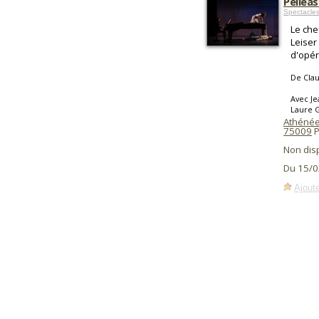
Pelléa
Spectacle
Le che
Leiser
d'opéra
De Cla
Avec Je
Laure G
Athénée 
75009
P
Non dis
Du 15/0
Ajoute