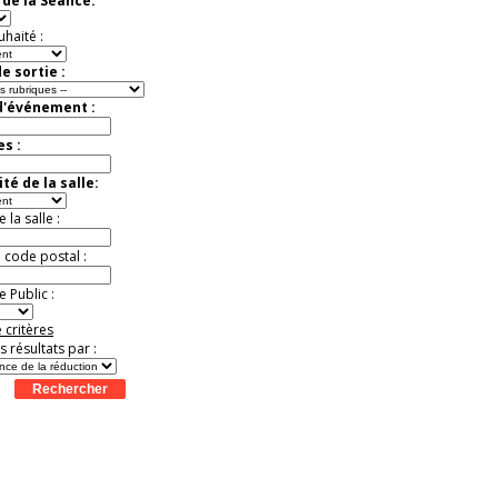
de la Séance:
Jusqu'à -37%
uhaité :
e sortie :
d'événement :
es :
té de la salle:
la salle :
u code postal :
 Public :
 critères
es résultats par :