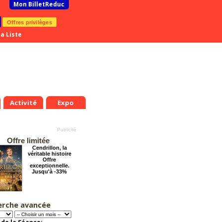
Mon BilletReduc
Offres privilèges
a Liste
Activité
Expo
Offre limitée
Cendrillon, la
véritable histoire
Offre
exceptionnelle.
Jusqu'à -33%
erche avancée
Les enfants du
Paradis
Offre
exceptionnelle.